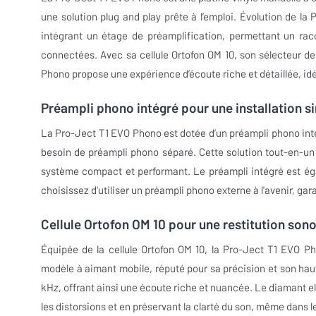
une solution plug and play prête à l’emploi. Évolution de l
intégrant un étage de préamplification, permettant un racc
connectées. Avec sa cellule Ortofon OM 10, son sélecteur de
Phono propose une expérience d’écoute riche et détaillée, idé
Préampli phono intégré pour une installation s
La Pro-Ject T1 EVO Phono est dotée d’un préampli phono inté
besoin de préampli phono séparé. Cette solution tout-en-un o
système compact et performant. Le préampli intégré est ég
choisissez d'utiliser un préampli phono externe à l'avenir, ga
Cellule Ortofon OM 10 pour une restitution sono
Équipée de la cellule Ortofon OM 10, la Pro-Ject T1 EVO P
modèle à aimant mobile, réputé pour sa précision et son haut
kHz, offrant ainsi une écoute riche et nuancée. Le diamant ell
les distorsions et en préservant la clarté du son, même dans l