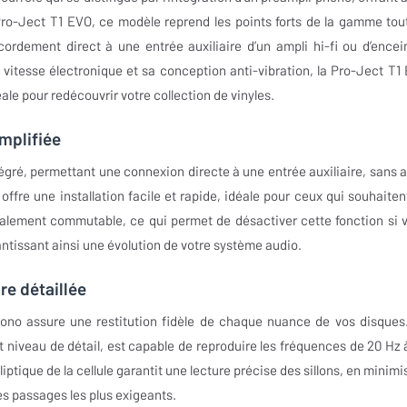
a Pro-Ject T1 EVO, ce modèle reprend les points forts de la gamme tou
ordement direct à une entrée auxiliaire d’un ampli hi-fi ou d’encei
 vitesse électronique et sa conception anti-vibration, la Pro-Ject T1
ale pour redécouvrir votre collection de vinyles.
implifiée
gré, permettant une connexion directe à une entrée auxiliaire, sans a
ffre une installation facile et rapide, idéale pour ceux qui souhaiten
alement commutable, ce qui permet de désactiver cette fonction si 
rantissant ainsi une évolution de votre système audio.
re détaillée
hono assure une restitution fidèle de chaque nuance de vos disques
 niveau de détail, est capable de reproduire les fréquences de 20 Hz 
iptique de la cellule garantit une lecture précise des sillons, en minimi
es passages les plus exigeants.