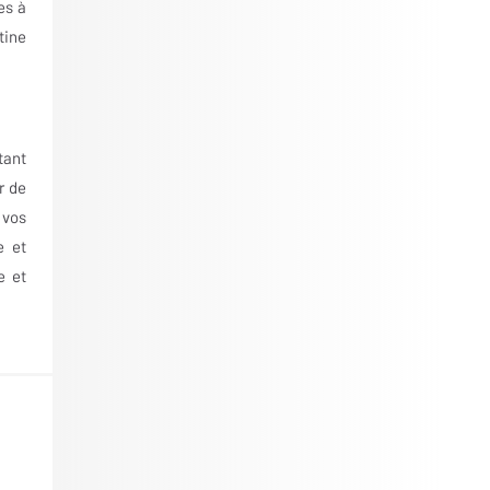
es à
tine
tant
r de
 vos
e et
e et