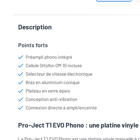
Description
Points forts
Préampli phono intégré
Cellule Ortofon OM 10 incluse
Sélecteur de vitesse électronique
Bras en aluminium conique
Plateau en verre épais
Conception anti-vibration
Connexion directe à ampli/enceinte
Pro-Ject T1 EVO Phono : une platine vinyle 
La Pro-Ject T1 EVO Phono est une platine vinyle manuelle à co