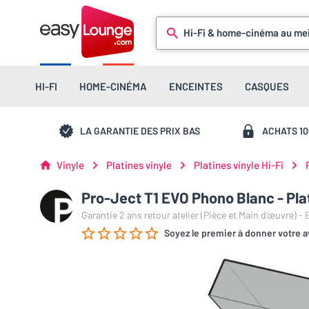
Hi-Fi & home-cinéma au mei
HI-FI
HOME-CINÉMA
ENCEINTES
CASQUES
LA GARANTIE DES PRIX BAS
ACHATS 1
Vinyle
Platines vinyle
Platines vinyle Hi-Fi
Pro-Ject T1 EVO Phono Blanc - Plat
Garantie 2 ans retour atelier (Pièce et Main d’œuvre) -
Soyez le premier à donner votre a