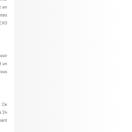
t en
ntes
 EVO
voir
t un
vous
. Ce
à 24
sant