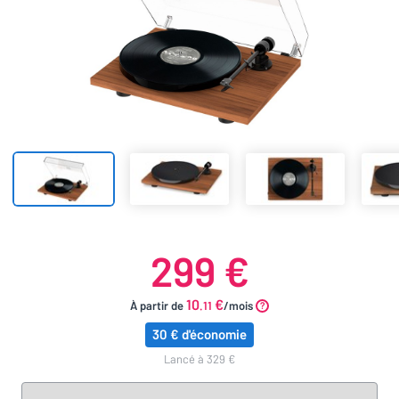
299 €
10
€
À partir de
.11
/mois
30 € d'économie
lancé à 329 €