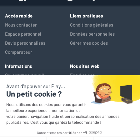
Accès rapide
Liens pratiques
Nous contacter
Conditions générales
Espace personnel
Données personnelles
Devis personnalisés
Gérer mes cookies
Comparateur
Le Pro-Ject E1 Phono AT3600L reste une excellente option au
Informations
Nos sites web
rapport prix/performpance imbatable si vous cherchez une
Qui sommes-nous ?
EasyLounge
platine simple à utiliser. Avec une cellule préréglée et prémontée
Nos services
AV-Market
et des finitions soignées, cette platine promet une expérience
Service après-vente
satisfaisante. Elle est destinée au plus grand nombre.
*Prix de référence : ce prix correspond au prix le plus bas pratiqué
sur les 30 jours précédant l'opération promotionnelle
© EasyLounge 2026 - Tous droits réservés