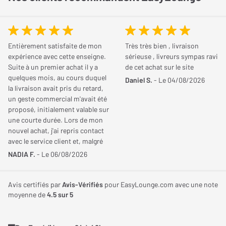
électronique de la vitesse
système audio si vous souhaitez y ajouter un préampli externe
plus performant.
Connectique
Entièrement satisfaite de mon
Très très bien , livraison
Bras de lecture en fibre de carbone avec
expérience avec cette enseigne.
sérieuse , livreurs sympas ravi
technologie ATS
Sorties audio
RCA Fixe x 1
Suite à un premier achat il y a
de cet achat sur le site
quelques mois, au cours duquel
Daniel S.
- Le 04/08/2026
Le bras de lecture en fibre de carbone de la TT-3 Plus assure une
la livraison avait pris du retard,
rigidité maximale, offrant une reproduction sonore précise et
un geste commercial m'avait été
Dimensions et poids
proposé, initialement valable sur
sans distorsion. La technologie ATS (Anti-Torsion System),
une courte durée. Lors de mon
Largeur
418 mm
exclusive à Argon Audio, élimine les résonances internes
nouvel achat, j'ai repris contact
causées par la torsion du bras. Cela se traduit par une lecture
avec le service client et, malgré
Profondeur
360 mm
le changement d'interlocuteur et
stable et une meilleure extraction des détails sonores de vos
NADIA F.
- Le 06/08/2026
le délai dépassé, ma demande a
disques vinyle, pour une expérience musicale inégalée.
Hauteur
127 mm
été prise en compte et ce geste
commercial a pu être maintenu.
Avis certifiés par
Avis-Vérifiés
pour EasyLounge.com avec une note
Cellule Ortofon 2M Red pour une qualité sonore
Une équipe aimable,
Poids
7,20 Kg
moyenne de
4.5
sur 5
optimale
professionnelle et à l'écoute,
avec un véritable sens du
Fournie d'origine avec la platine, la cellule Ortofon 2M Red est
service. Je recommande