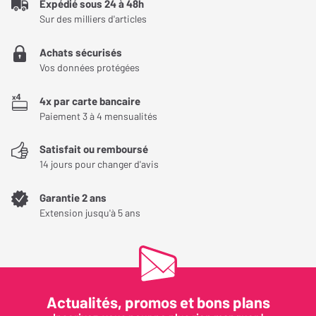
La qualité du produit
Expédié sous 24 à 48h
Sur des milliers d'articles
Les vis sont fragile
Achats sécurisés
Parfait
Vos données protégées
Parfait pour un montage à l’envers
4x par carte bancaire
Paiement 3 à 4 mensualités
Avez-vous trouvé cet avis utile ?
Satisfait ou remboursé
OUI (
0
)
NON (
0
)
14 jours pour changer d'avis
Garantie 2 ans
Extension jusqu'à 5 ans
Actualités, promos et bons plans