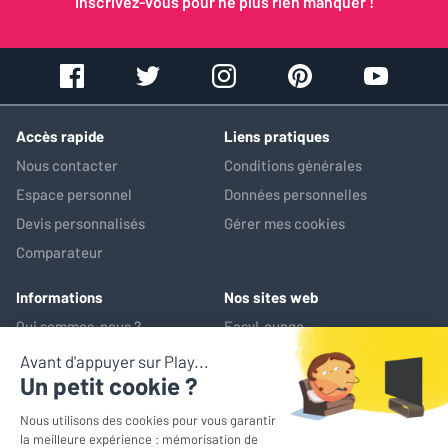
Inscrivez-vous pour ne plus rien manquer !
Accès rapide
Liens pratiques
Nous contacter
Conditions générales
Espace personnel
Données personnelles
Devis personnalisés
Gérer mes cookies
Comparateur
Informations
Nos sites web
Qui sommes-nous ?
EasyLounge
Nos services
AV-Market
Service après-vente
*Prix de référence : ce prix correspond au prix le plus bas pratiqué