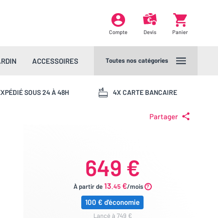
Compte
Devis
Panier
ARDIN
ACCESSOIRES
Toutes nos catégories
XPÉDIÉ SOUS 24 À 48H
4X CARTE BANCAIRE
Partager
649 €
13
€
À partir de
.45
/mois
100 € d'économie
lancé à 749 €