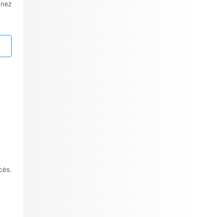
nnez
cés.