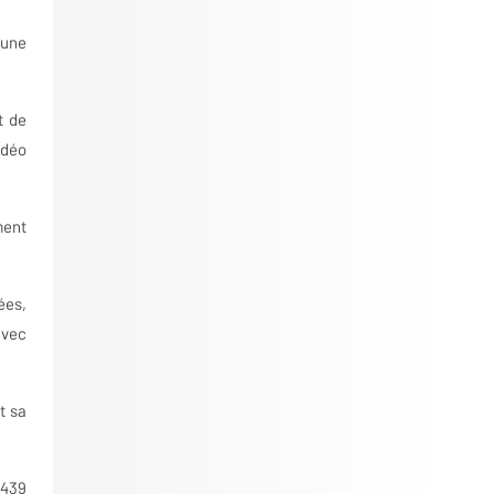
 une
t de
idéo
ment
ées,
avec
t sa
 439