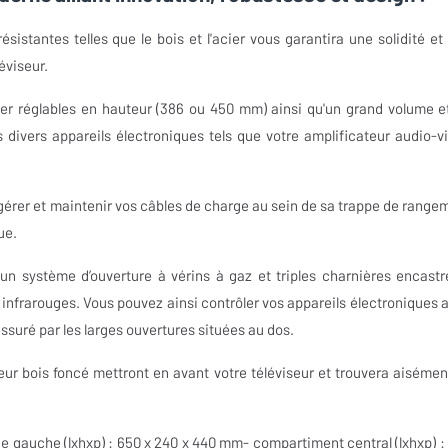
sistantes telles que le bois et l'acier vous garantira une solidité et
éviseur.
acier réglables en hauteur (386 ou 450 mm) ainsi qu'un grand volume e
divers appareils électroniques tels que votre amplificateur audio-v
 gérer et maintenir vos câbles de charge au sein de sa trappe de range
ue.
un système d’ouverture à vérins à gaz et triples charnières encastr
x infrarouges. Vous pouvez ainsi contrôler vos appareils électroniques 
ssuré par les larges ouvertures situées au dos.
eur bois foncé mettront en avant votre téléviseur et trouvera aisémen
 gauche (lxhxp) : 650 x 240 x 440 mm- compartiment central (lxhxp) :