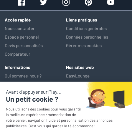
Accès rapide
Liens pratiques
Nous contacter
Conditions générales
Espace personnel
Données personnelles
Devis personnalisés
Gérer mes cookies
Comparateur
Informations
Nos sites web
Qui sommes-nous ?
EasyLounge
Nos services
AV-Market
Service après-vente
*Prix de référence : ce prix correspond au prix le plus bas pratiqué
sur les 30 jours précédant l'opération promotionnelle
© EasyLounge 2026 - Tous droits réservés