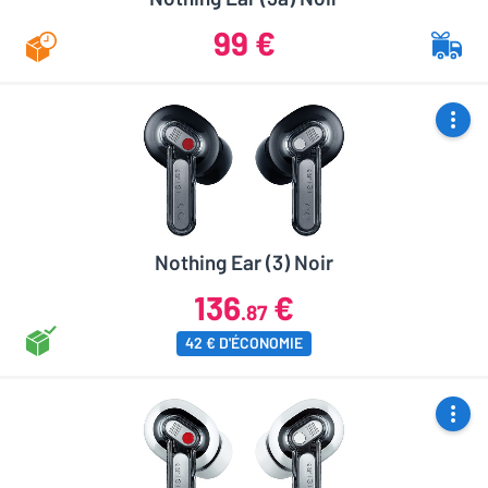
99 €
Nothing Ear (3) Noir
136
€
.87
42 € D'ÉCONOMIE