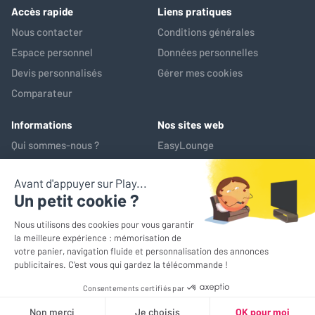
Accès rapide
Liens pratiques
Nous contacter
Conditions générales
Espace personnel
Données personnelles
Devis personnalisés
Gérer mes cookies
Comparateur
Informations
Nos sites web
Qui sommes-nous ?
EasyLounge
Nos services
AV-Market
Service après-vente
*Prix de référence : ce prix correspond au prix le plus bas pratiqué
sur les 30 jours précédant l'opération promotionnelle
© EasyLounge 2026 - Tous droits réservés