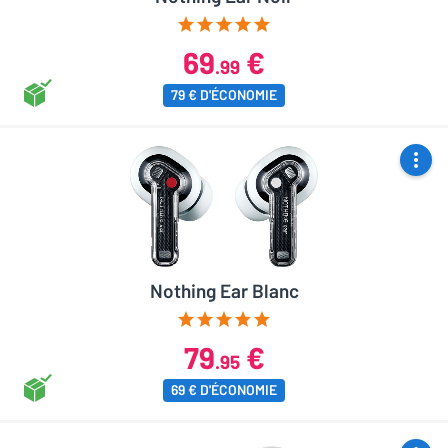
69
€
.99
79 € D'ÉCONOMIE
Nothing Ear Blanc
79
€
.95
69 € D'ÉCONOMIE