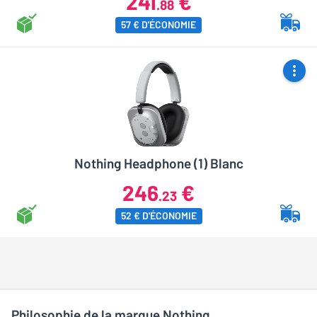
241
€
.88
57 € D'ÉCONOMIE
Nothing Headphone (1) Blanc
246
€
.23
52 € D'ÉCONOMIE
Philosophie de la marque Nothing