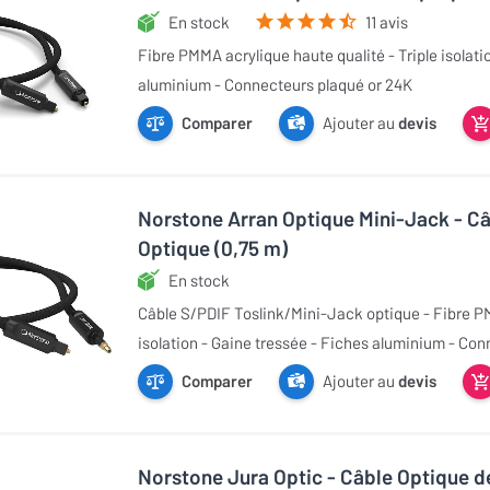
En stock
11 avis
Fibre PMMA acrylique haute qualité - Triple isolati
aluminium - Connecteurs plaqué or 24K
Comparer
Ajouter au
devis
Norstone Arran Optique Mini-Jack - Câ
Optique (0,75 m)
En stock
Câble S/PDIF Toslink/Mini-Jack optique - Fibre PM
isolation - Gaine tressée - Fiches aluminium - Co
Comparer
Ajouter au
devis
Norstone Jura Optic - Câble Optique d