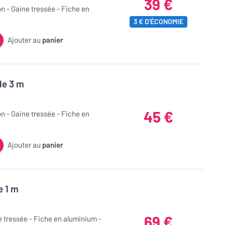
39 €
on - Gaine tressée - Fiche en
3 € D'ÉCONOMIE
Ajouter au
panier
de 3 m
45 €
on - Gaine tressée - Fiche en
Ajouter au
panier
e 1 m
69 €
ne tressée - Fiche en aluminium -