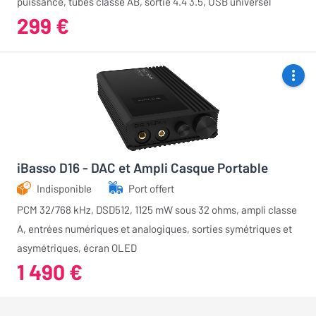
puissance, tubes classe AB, sortie 4.4 3.5, USB universel
299 €
iBasso D16 - DAC et Ampli Casque Portable
Indisponible
Port offert
PCM 32/768 kHz, DSD512, 1125 mW sous 32 ohms, ampli classe
A, entrées numériques et analogiques, sorties symétriques et
asymétriques, écran OLED
1 490 €