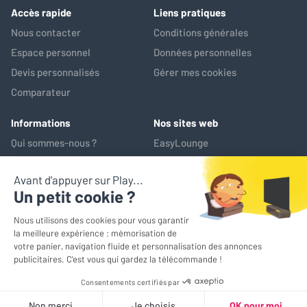
vie. Enfin, le bruit de ventilation
Accès rapide
Liens pratiques
est perceptible lorsque la pièce
est totalement silencieuse, mais
Nous contacter
Conditions générales
il devient complètement
Espace personnel
Données personnelles
inaudible dès le lancement d’un
Devis personnalisés
Gérer mes cookies
film ou d’un programme. Au
final, ce vidéoprojecteur m’a
Comparateur
véritablement impressionné. Il a
largement dépassé mes attentes
Informations
Nos sites web
et je ne regrette absolument pas
Qui sommes-nous ?
EasyLounge
mon achat.
Nos services
AV-Market
Service après-vente
*Prix de référence : ce prix correspond au prix le plus bas pratiqué
sur les 30 jours précédant l'opération promotionnelle
© EasyLounge 2026 - Tous droits réservés