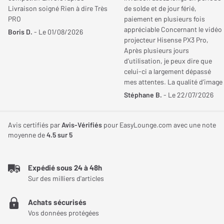
Livraison soigné Rien à dire Très
de solde et de jour férié,
PRO
paiement en plusieurs fois
appréciable Concernant le vidéo
Boris D.
- Le 01/08/2026
projecteur Hisense PX3 Pro,
Après plusieurs jours
d’utilisation, je peux dire que
celui-ci a largement dépassé
mes attentes. La qualité d’image
est tout simplement
Stéphane B.
- Le 22/07/2026
exceptionnelle, aussi bien de
jour que dans une pièce plongée
dans le noir. Les réglages d’usine
Avis certifiés par
Avis-Vérifiés
pour EasyLounge.com avec une note
privilégient une température des
moyenne de
4.5
sur 5
couleurs assez chaude, ce qui ne
correspondait pas totalement à
mes goûts. En passant
Expédié sous 24 à 48h
simplement la température des
Sur des milliers d'articles
blancs de « Très chaud » à «
Chaud » dans les modes
Achats sécurisés
Filmmaker et Cinéma, j’ai obtenu
Vos données protégées
un rendu parfaitement équilibré.