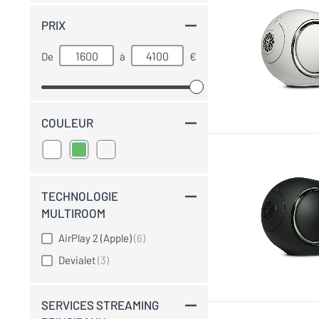
PRIX
De
à
€
COULEUR
TECHNOLOGIE
MULTIROOM
AirPlay 2 (Apple)
(6)
Devialet
(3)
SERVICES STREAMING