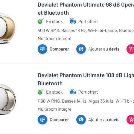
Devialet Phantom Ultimate 98 dB Opéra
et Bluetooth
En stock
Port offert
400 W RMS, Basses 18 Hz, Wi-Fi bi-bande, Bluetoot
Multiroom intégré
Comparer
Ajouter au
devis
Devialet Phantom Ultimate 108 dB Light
Bluetooth
En stock
Port offert
1100 W RMS, Basses 14 Hz, Aigus 35 kHz, Wi-Fi bi-
Multiroom intégré
Comparer
Ajouter au
devis