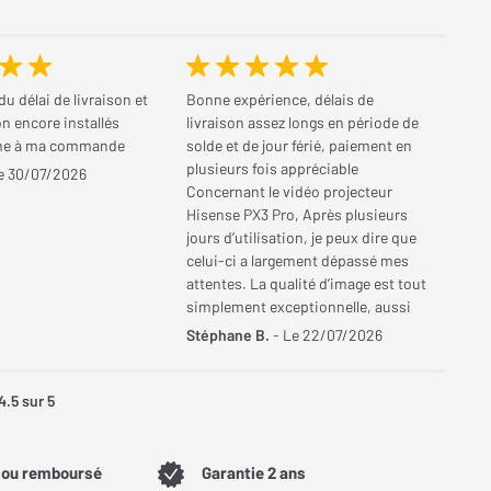
du délai de livraison et
Bonne expérience, délais de
on encore installés
livraison assez longs en période de
me à ma commande
solde et de jour férié, paiement en
plusieurs fois appréciable
e 30/07/2026
Concernant le vidéo projecteur
Hisense PX3 Pro, Après plusieurs
jours d’utilisation, je peux dire que
celui-ci a largement dépassé mes
attentes. La qualité d’image est tout
simplement exceptionnelle, aussi
bien de jour que dans une pièce
Stéphane B.
- Le 22/07/2026
plongée dans le noir. Les réglages
d’usine privilégient une
température des couleurs assez
4.5
sur 5
chaude, ce qui ne correspondait
pas totalement à mes goûts. En
passant simplement la température
t ou remboursé
Garantie 2 ans
des blancs de « Très chaud » à «