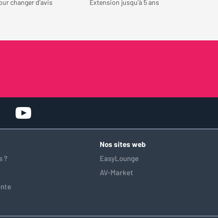
our changer d'avis
Extension jusqu'à 5 ans
Chaud » dans les modes Filmmaker
et Cinéma, j’ai obtenu un rendu
parfaitement équilibré. C’est un
réglage très simple qui, à mon sens,
sublime encore davantage l’image.
J’ai également beaucoup apprécié la
nouvelle interface de réglages. Elle
est nettement plus moderne, plus
claire et plus agréable à utiliser que
sur les précédents vidéoprojecteurs
Hisense que j’ai possédés. L’accès
rapide aux différents modes
d’image est particulièrement
pratique. Autre bonne surprise :
Nos sites web
une fonction permet d’afficher des
 ?
EasyLounge
œuvres d’art lorsque le
AV-Market
vidéoprojecteur n’est pas utilisé. Je
n’ai pas encore eu le temps de
ente
l’explorer en détail, mais je trouve
l’idée excellente pour intégrer un
très grand écran dans une pièce de