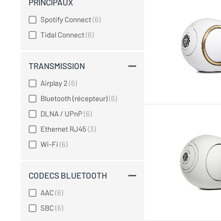
PRINCIPAUX
Spotify Connect
(6)
Tidal Connect
(6)
TRANSMISSION
Airplay 2
(6)
Bluetooth (récepteur)
(6)
DLNA / UPnP
(6)
Ethernet RJ45
(3)
Wi-Fi
(6)
CODECS BLUETOOTH
AAC
(6)
SBC
(6)