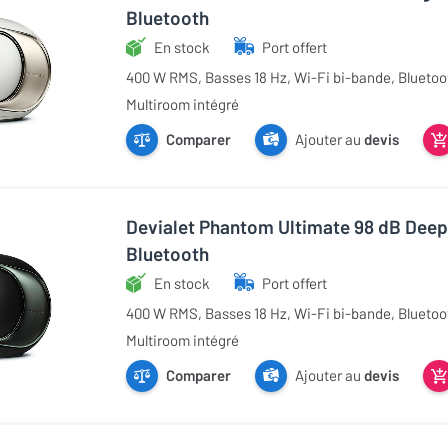
Bluetooth
En stock
Port offert
400 W RMS, Basses 18 Hz, Wi-Fi bi-bande, Bluetoot
Multiroom intégré
Comparer
Ajouter au
devis
Devialet Phantom Ultimate 98 dB Deep 
Bluetooth
En stock
Port offert
400 W RMS, Basses 18 Hz, Wi-Fi bi-bande, Bluetoot
Multiroom intégré
Comparer
Ajouter au
devis