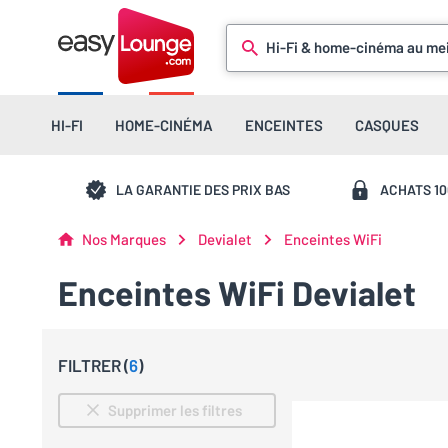
Hi-Fi & home-cinéma au mei
HI-FI
HOME-CINÉMA
ENCEINTES
CASQUES
LA GARANTIE DES PRIX BAS
ACHATS 1
Nos Marques
Devialet
Enceintes WiFi
Enceintes WiFi Devialet
FILTRER (
6
)
Supprimer les filtres