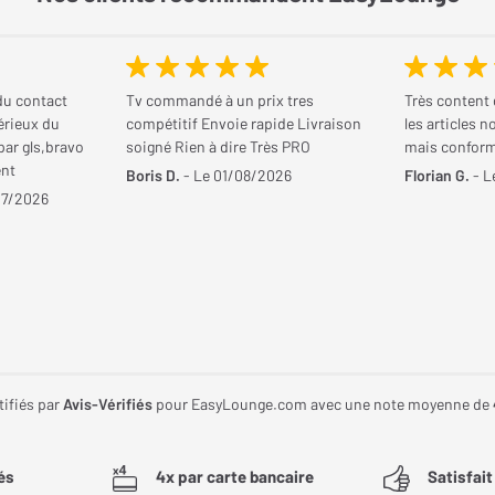
du contact
Tv commandé à un prix tres
Très content 
érieux du
compétitif Envoie rapide Livraison
les articles n
 par gls,bravo
soigné Rien à dire Très PRO
mais confor
ent
Boris D.
- Le 01/08/2026
Florian G.
- L
07/2026
tifiés par
Avis-Vérifiés
pour EasyLounge.com avec une note moyenne de
és
4x par carte bancaire
Satisfai