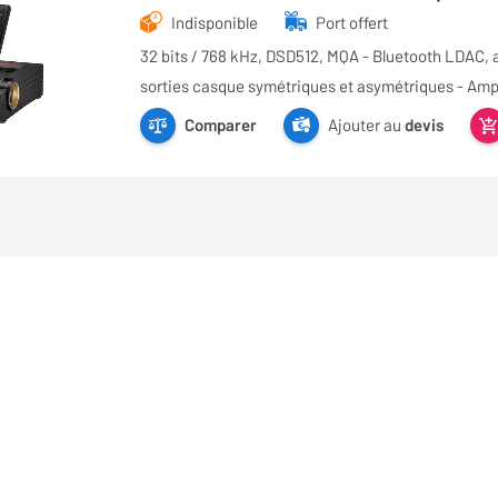
Indisponible
Port offert
32 bits / 768 kHz, DSD512, MQA - Bluetooth LDAC, 
sorties casque symétriques et asymétriques - Ampl
Comparer
Ajouter au
devis