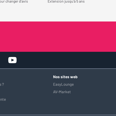
our changer d'avis
Extension jusqu'à 5 ans
 les modes Filmmaker
ai obtenu un rendu
équilibré. C’est un
simple qui, à mon sens,
re davantage l’image.
t beaucoup apprécié la
face de réglages. Elle
t plus moderne, plus
 agréable à utiliser que
dents vidéoprojecteurs
’ai possédés. L’accès
ifférents modes
articulièrement
re bonne surprise :
Nos sites web
permet d’afficher des
 ?
EasyLounge
lorsque le
AV-Market
r n’est pas utilisé. Je
re eu le temps de
ente
détail, mais je trouve
nte pour intégrer un
ran dans une pièce de