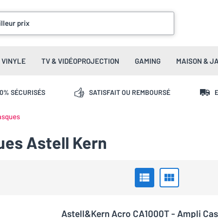
lleur prix
VINYLE
TV & VIDÉOPROJECTION
GAMING
MAISON & J
00% SÉCURISÉS
SATISFAIT OU REMBOURSÉ
E
asques
ues Astell Kern
Astell&Kern Acro CA1000T - Ampli Ca