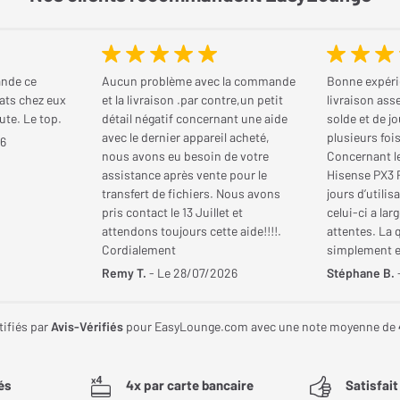
nde ce
Aucun problème avec la commande
Bonne expéri
ats chez eux
et la livraison .par contre,un petit
livraison ass
ute. Le top.
détail négatif concernant une aide
solde et de j
avec le dernier appareil acheté,
plusieurs foi
26
nous avons eu besoin de votre
Concernant le
assistance après vente pour le
Hisense PX3 
transfert de fichiers. Nous avons
jours d’utilis
pris contact le 13 Juillet et
celui-ci a l
attendons toujours cette aide!!!!.
attentes. La 
Cordialement
simplement e
bien de jour 
Remy T.
- Le 28/07/2026
Stéphane B.
plongée dans 
d’usine privi
température 
tifiés par
Avis-Vérifiés
pour EasyLounge.com avec une note moyenne de
chaude, ce q
pas totaleme
passant simp
és
4x par carte bancaire
Satisfai
des blancs de