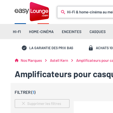
Hi-Fi & home-cinéma au mei
HI-FI
HOME-CINÉMA
ENCEINTES
CASQUES
LA GARANTIE DES PRIX BAS
ACHATS 1
Nos Marques
Astell Kern
Amplificateurs pour c
Amplificateurs pour casq
FILTRER (
1
)
Supprimer les filtres