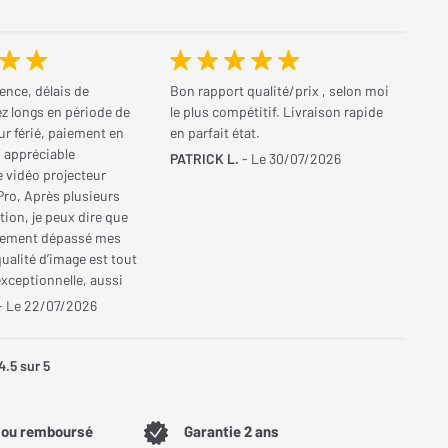
ence, délais de
Bon rapport qualité/prix , selon moi
ez longs en période de
le plus compétitif. Livraison rapide
our férié, paiement en
en parfait état.
s appréciable
PATRICK L.
- Le 30/07/2026
 vidéo projecteur
Pro, Après plusieurs
ation, je peux dire que
argement dépassé mes
qualité d’image est tout
xceptionnelle, aussi
que dans une pièce
- Le 22/07/2026
le noir. Les réglages
légient une
des couleurs assez
4.5
sur 5
ui ne correspondait
nt à mes goûts. En
lement la température
t ou remboursé
Garantie 2 ans
 « Très chaud » à «