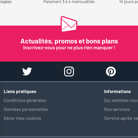
tégées
Paiement 3 à 4 mensualités
14 jours p
Chaud » dans
et Cinéma, j’
parfaitement 
réglage très 
sublime enco
J’ai égalemen
Actualités, promos et bons plans
nouvelle inter
Inscrivez-vous pour ne plus rien manquer !
est nettemen
claire et plus
sur les précé
Hisense que j
rapide aux d
d’image est p
pratique. Aut
Liens pratiques
Informations
une fonction 
Conditions générales
Qui sommes-nous
œuvres d’art 
Données personnelles
Nos services
vidéoprojecteu
n’ai pas enco
Gérer mes cookies
Service après-v
l’explorer en 
l’idée excelle
très grand éc