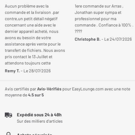
Cette platine CD Marantz CD-6007 repose sur des pieds robustes
Aucun problème avec la
1ere commande sur Arras ,
qui lui offrent une bonne stabilité. Son châssis est renforcé par
commande et la livraison .par
OUI (
23
)
NON (
6
)
Jonathan super sympa et
un panneau inférieur à double couche pour neutraliser les
contre,un petit détail négatif
professionnel pour ma
vibrations indésirables et assurer un fonctionnement optimal. Le
concernant une aide avec le
commande . Confiance à 100% .
dernier appareil acheté, nous
????
lecteur CD Marantz CD-6007 comporte une connectique
avons eu besoin de votre
Christophe B.
- Le 24/07/2026
complète qui vous permet de brancher une clé USB, un DAC
Grim
assistance après vente pour le
Le
03/07/2022
externe ou un casque audiophile. La façade est dotée d’une prise
transfert de fichiers. Nous avons
Acheteur certifié
pris contact le 13 Juillet et
USB et d’une sortie casque équipée d’un amplificateur avec un
attendons toujours cette
gain réglable. La face arrière abrite deux sorties S/PDIF et une
NOTE GLOBALE
5
/ 5
aide!!!!. Cordialement
Remy T.
- Le 28/07/2026
sortie RCA plaquée or. Ce modèle est livré avec une
Qualité de son
5
/ 5
télécommande élégante avec laquelle vous pouvez piloter
Esthétique
5
/ 5
Avis certifiés par
Avis-Vérifiés
pour EasyLounge.com avec une note
l’amplificateur Marantz PM-6007.
moyenne de
4.5
sur 5
Connectique
5
/ 5
Fonctionnalités
5
/ 5
Simplicité
5
/ 5
Expédié sous 24 à 48h
Sur des milliers d'articles
Le recommanderiez-vous à un ami ?