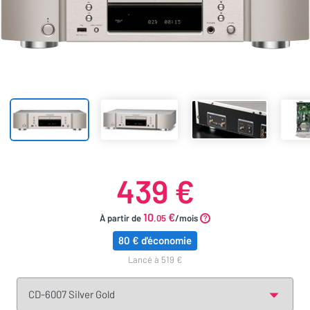
439 €
10
€
À partir de
.05
/mois
80 € d'économie
lancé à 519 €