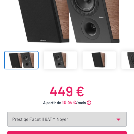
449 €
10
€
À partir de
.04
/mois