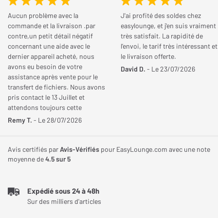
garantit une immersion optimale, avec une précision accrue
Aucun problème avec la
J'ai profité des soldes chez
dans le positionnement des sons.
commande et la livraison .par
easylounge, et j'en suis vraiment
contre,un petit détail négatif
très satisfait. La rapidité de
Une double installation possible selon vos
concernant une aide avec le
l’envoi, le tarif très intéressant et
dernier appareil acheté, nous
le livraison offerte.
besoins
avons eu besoin de votre
David D.
- Le 23/07/2026
assistance après vente pour le
Pensée pour la flexibilité, l’enceinte peut être posée directement
transfert de fichiers. Nous avons
au sommet d’une enceinte colonne — comme la Elipson Prestige
pris contact le 13 Juillet et
Facet II 14F, avec laquelle elle partage les mêmes dimensions et
attendons toujours cette
finitions — ou être fixée au mur grâce à une double encoche au
aide!!!!. Cordialement
Remy T.
- Le 28/07/2026
dos. Ces deux méthodes permettent de s’adapter à la
configuration de votre pièce et à vos préférences d’intégration.
Avis certifiés par
Avis-Vérifiés
pour EasyLounge.com avec une note
moyenne de
4.5
sur 5
Un design harmonieux et discret
Avec son format compact, ses lignes sobres et sa finition
Expédié sous 24 à 48h
assortie à la gamme Facet II, l’enceinte Atmos 6 ATM se fond
Sur des milliers d'articles
naturellement dans tout environnement. Elle complète