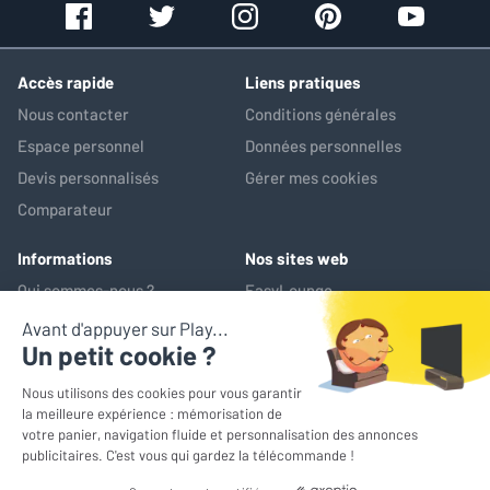
Accès rapide
Liens pratiques
Nous contacter
Conditions générales
Espace personnel
Données personnelles
Devis personnalisés
Gérer mes cookies
Comparateur
Informations
Nos sites web
Qui sommes-nous ?
EasyLounge
Nos services
AV-Market
Service après-vente
*Prix de référence : ce prix correspond au prix le plus bas pratiqué
sur les 30 jours précédant l'opération promotionnelle
© EasyLounge 2026 - Tous droits réservés