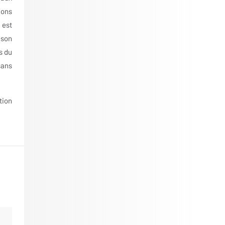
ions
 est
 son
s du
sans
tion