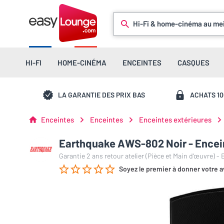
Hi-Fi & home-cinéma au mei
HI-FI
HOME-CINÉMA
ENCEINTES
CASQUES
LA GARANTIE DES PRIX BAS
ACHATS 1
Enceintes
Enceintes
Enceintes extérieures
Earthquake AWS-802 Noir - Enceint
Garantie 2 ans retour atelier (Pièce et Main d’œuvre) -
Soyez le premier à donner votre a