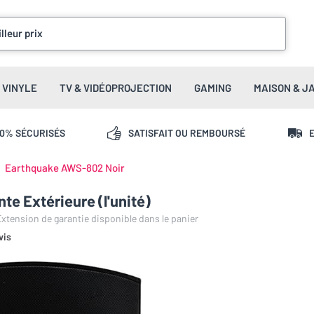
lleur prix
VINYLE
TV & VIDÉOPROJECTION
GAMING
MAISON & J
00% SÉCURISÉS
SATISFAIT OU REMBOURSÉ
E
Earthquake AWS-802 Noir
e Extérieure (l'unité)
 Extension de garantie disponible dans le panier
vis