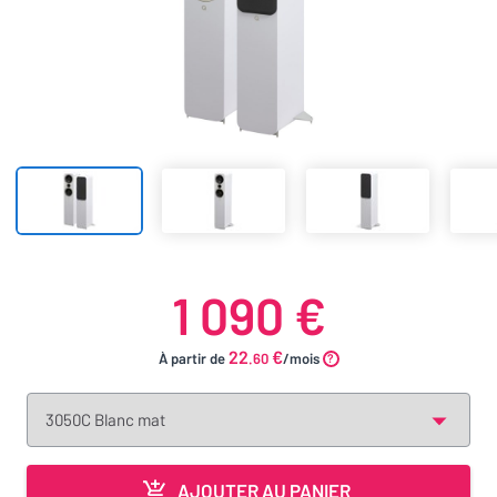
1 090 €
22
€
À partir de
.60
/mois
AJOUTER AU PANIER