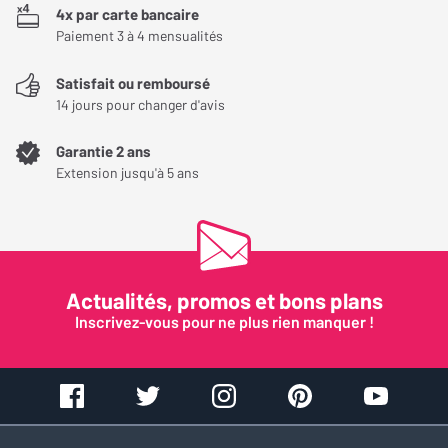
4x par carte bancaire
Paiement 3 à 4 mensualités
Avez-vous trouvé cet avis utile ?
Satisfait ou remboursé
OUI (
0
)
NON (
0
)
14 jours pour changer d'avis
Garantie 2 ans
Extension jusqu'à 5 ans
Actualités, promos et bons plans
Inscrivez-vous pour ne plus rien manquer !