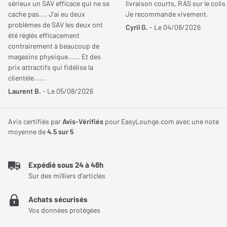
sérieux un SAV efficace qui ne se
livraison courts, RAS sur le colis
sonore pure et sans distorsion. De plus, les résonateurs
cache pas.... J'ai eu deux
Je recommande vivement.
Bertrand
problèmes de SAV les deux ont
Helmholtz intégrés équilibrent les pressions internes, éliminant
Le
26/11/2025
Cyril G.
- Le 04/08/2026
été réglés efficacement
Acheteur certifié
les résonances indésirables pour un son encore plus précis et
contrairement à beaucoup de
contrôlé, même à fort volume.
magasins physique...... Et des
NOTE GLOBALE
5
/ 5
prix attractifs qui fidélise la
Qualité de son
5
/ 5
Design élégant et intégration facile
clientèle......
Précision
5
/ 5
Laurent B.
- Le 05/08/2026
Le design épuré de la Q Acoustics 3050C s'adapte facilement à
Dynamisme
5
/ 5
tout style d'intérieur. La finition sans vis et l'utilisation de
Esthétique
5
/ 5
Avis certifiés par
Avis-Vérifiés
pour EasyLounge.com avec une note
matériaux de haute qualité renforcent son aspect luxueux. Grâce
moyenne de
4.5
sur 5
Qualité/Prix
5
/ 5
à son excellent amortissement, elle peut être placée à proximité
d'un mur ou dans un angle sans compromettre la qualité sonore,
Le recommanderiez-vous à un ami ?
offrant une grande flexibilité d'installation.
Expédié sous 24 à 48h
Sur des milliers d'articles
Tout
Achats sécurisés
La classe anglaise
Vos données protégées
Très agréables enceintes avec une musicalité remarquable.