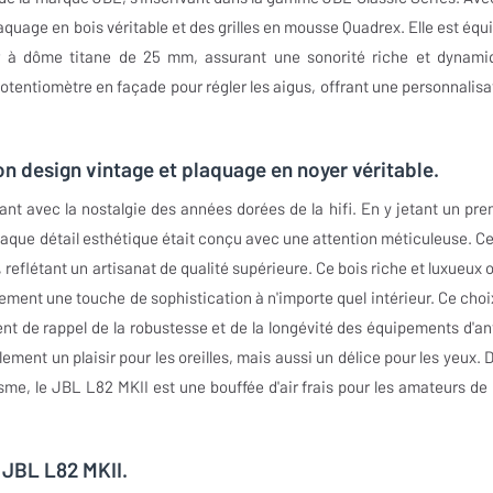
quage en bois véritable et des grilles en mousse Quadrex. Elle est équ
r à dôme titane de 25 mm, assurant une sonorité riche et dynami
otentiomètre en façade pour régler les aigus, offrant une personnalisa
on design vintage et plaquage en noyer véritable.
nt avec la nostalgie des années dorées de la hifi. En y jetant un pre
que détail esthétique était conçu avec une attention méticuleuse. Ce
, reflétant un artisanat de qualité supérieure. Ce bois riche et luxueux o
ment une touche de sophistication à n'importe quel intérieur. Ce choi
ent de rappel de la robustesse et de la longévité des équipements d'an
ment un plaisir pour les oreilles, mais aussi un délice pour les yeux. 
e, le JBL L82 MKII est une bouffée d'air frais pour les amateurs de h
 JBL L82 MKII.