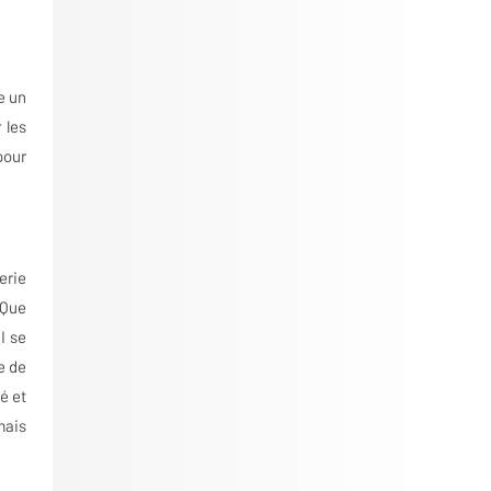
e un
 les
pour
erie
 Que
I se
e de
é et
mais