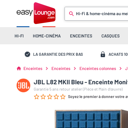
Hi-Fi & home-cinéma au mei
HI-FI
HOME-CINÉMA
ENCEINTES
CASQUES
LA GARANTIE DES PRIX BAS
ACHATS 1
Enceintes
Enceintes
Enceintes colonnes
J
JBL L82 MKII Bleu - Enceinte Monit
Garantie 5 ans retour atelier (Pièce et Main d’œuvre)
Soyez le premier à donner votre a