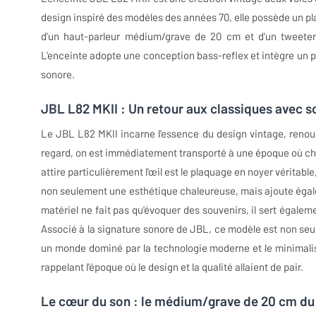
design inspiré des modèles des années 70, elle possède un pla
d'un haut-parleur médium/grave de 20 cm et d'un tweete
L'enceinte adopte une conception bass-reflex et intègre un p
sonore.
JBL L82 MKII : Un retour aux classiques avec s
Le JBL L82 MKII incarne l'essence du design vintage, renoua
regard, on est immédiatement transporté à une époque où cha
attire particulièrement l'œil est le plaquage en noyer véritable
non seulement une esthétique chaleureuse, mais ajoute égale
matériel ne fait pas qu'évoquer des souvenirs, il sert égalem
Associé à la signature sonore de JBL, ce modèle est non seule
un monde dominé par la technologie moderne et le minimalism
rappelant l'époque où le design et la qualité allaient de pair.
Le cœur du son : le médium/grave de 20 cm du