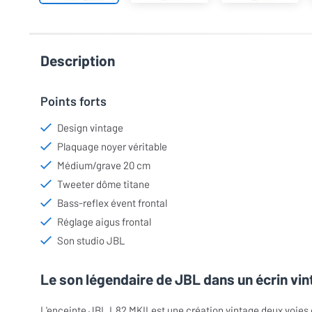
Description
Points forts
Design vintage
Plaquage noyer véritable
Médium/grave 20 cm
Tweeter dôme titane
Bass-reflex évent frontal
Réglage aigus frontal
Son studio JBL
Le son légendaire de JBL dans un écrin vin
L'enceinte JBL L82 MKII est une création vintage deux voies