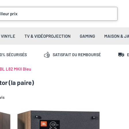
lleur prix
VINYLE
TV & VIDÉOPROJECTION
GAMING
MAISON & J
00% SÉCURISÉS
SATISFAIT OU REMBOURSÉ
E
BL L82 MKII Bleu
or (la paire)
vis