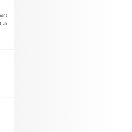
ment
t un