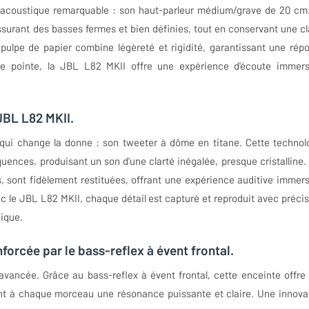
 acoustique remarquable : son haut-parleur médium/grave de 20 cm
ssurant des basses fermes et bien définies, tout en conservant une cl
lpe de papier combine légèreté et rigidité, garantissant une rép
de pointe, la JBL L82 MKII offre une expérience d'écoute immers
 JBL L82 MKII.
qui change la donne : son tweeter à dôme en titane. Cette technol
uences, produisant un son d'une clarté inégalée, presque cristalline.
 sont fidèlement restituées, offrant une expérience auditive immers
 le JBL L82 MKII, chaque détail est capturé et reproduit avec précis
gique.
orcée par le bass-reflex à évent frontal.
vancée. Grâce au bass-reflex à évent frontal, cette enceinte offre
t à chaque morceau une résonance puissante et claire. Une innova