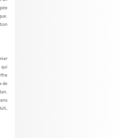
ipée
que.
tion
mier
 qui
ffre
x de
tan.
Dans
ifi,