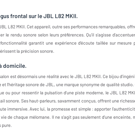
gus frontal sur le JBL L82 MKII.
JBL L82 MKII. Cet appareil, outre ses performances remarquables, offr
er le rendu sonore selon leurs préférences. Qu'il s'agisse d'accentuer
fonctionnalité garantit une expérience d'écoute taillée sur mesure 
hérissent la précision sonore.
à domicile.
salon est désormais une réalité avec le JBL L82 MKII. Ce bijou d'ingéni
e et l'héritage sonore de JBL, une marque synonyme de qualité studio.
ue ou pour ressentir la pulsation d'une piste moderne, le JBL L82 MKI
tail sonore. Ses haut-parleurs, savamment conçus, offrent une richess
te immersive. Avec lui, la promesse est simple : apporter l'authenticit
 vie de chaque mélomane. Il ne s'agit pas seulement d'une enceinte, 
s pure.