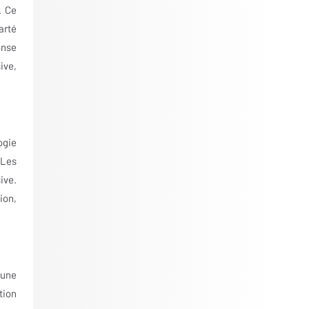
. Ce
arté
onse
ive,
ogie
 Les
ive.
ion,
 une
tion