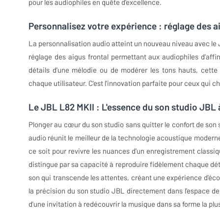
pour les audiophiles en quête d'excellence.
Personnalisez votre expérience : réglage des ai
La personnalisation audio atteint un nouveau niveau avec le 
réglage des aigus frontal permettant aux audiophiles d'affin
détails d'une mélodie ou de modérer les tons hauts, cette 
chaque utilisateur. C'est l'innovation parfaite pour ceux qui c
Le JBL L82 MKII : L'essence du son studio JBL 
Plonger au cœur du son studio sans quitter le confort de son 
audio réunit le meilleur de la technologie acoustique modern
ce soit pour revivre les nuances d'un enregistrement classiq
distingue par sa capacité à reproduire fidèlement chaque dé
son qui transcende les attentes, créant une expérience d'écou
la précision du son studio JBL directement dans l'espace de
d'une invitation à redécouvrir la musique dans sa forme la plu