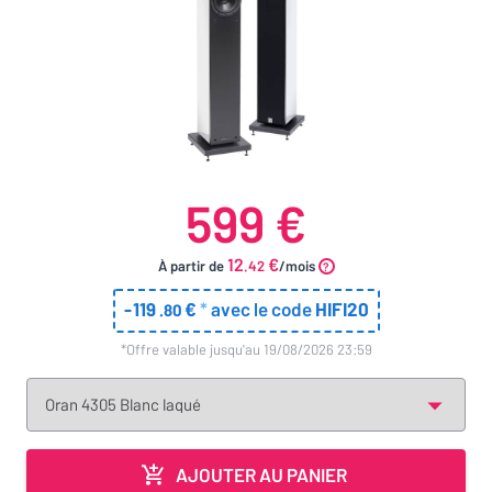
599 €
12
€
À partir de
.42
/mois
-
119
€
*
avec le code
HIFI20
.80
*offre valable jusqu'au 19/08/2026 23:59
AJOUTER AU PANIER