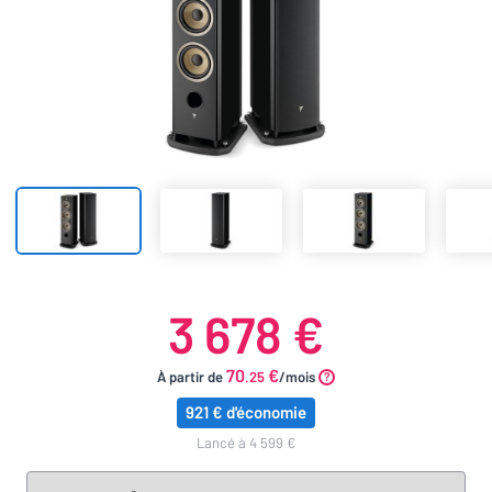
3 678 €
70
€
À partir de
.25
/mois
921 € d'économie
lancé à 4 599 €