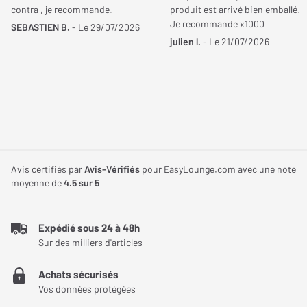
Des performances exceptionnelles
contra , je recommande.
produit est arrivé bien emballé.
Je recommande x1000
Capable de couvrir une plage de fréquences étendue de 37 Hz à
SEBASTIEN B.
- Le 29/07/2026
julien l.
- Le 21/07/2026
30 kHz, cette enceinte affiche une sensibilité de 92,5 dB et peut
gérer jusqu’à 350 W de puissance. Polyvalente, elle excelle aussi
bien en hi-fi qu’en home-cinéma, pour offrir des expériences
sonores immersives et dynamiques.
Une enceinte conçue pour l’émotion
Avec l’Aria Evo X N°4, Focal propose une enceinte qui repousse
Avis certifiés par
Avis-Vérifiés
pour EasyLounge.com avec une note
les limites de la haute-fidélité. Sa combinaison de technologies
moyenne de
4.5
sur 5
avancées et de design raffiné en fait un choix incontournable
pour vivre chaque note et chaque scène avec intensité.
Expédié sous 24 à 48h
Sur des milliers d'articles
Achats sécurisés
Vos données protégées