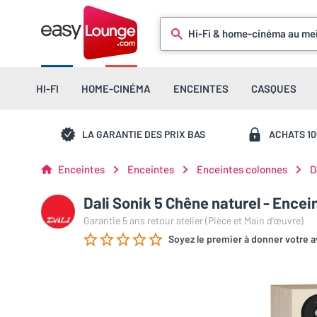
Hi-Fi & home-cinéma au mei
HI-FI
HOME-CINÉMA
ENCEINTES
CASQUES
LA GARANTIE DES PRIX BAS
ACHATS 1
Enceintes
Enceintes
Enceintes colonnes
D
Dali Sonik 5 Chêne naturel - Encei
Garantie 5 ans retour atelier (Pièce et Main d’œuvre)
Soyez le premier à donner votre a