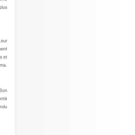
plus
Leur
ment
s et
éma.
 Son
onté
endu