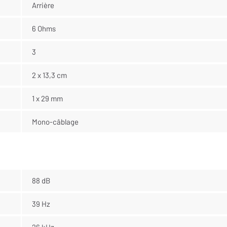
Arrière
6 Ohms
3
2 x 13,3 cm
1 x 29 mm
Mono-câblage
88 dB
39 Hz
26 kHz