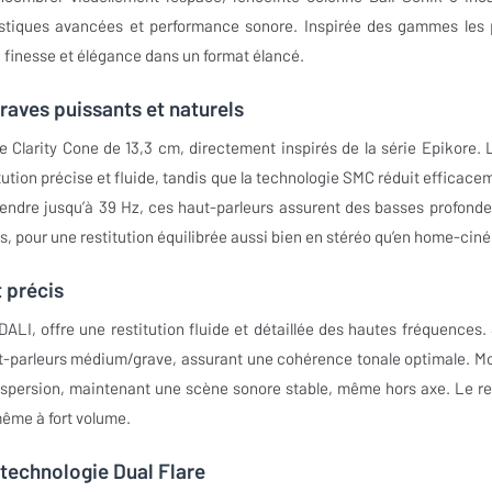
oustiques avancées et performance sonore. Inspirée des gammes les 
 finesse et élégance dans un format élancé.
raves puissants et naturels
 Clarity Cone de 13,3 cm, directement inspirés de la série Epikore. 
tution précise et fluide, tandis que la technologie SMC réduit efficace
cendre jusqu’à 39 Hz, ces haut-parleurs assurent des basses profonde
, pour une restitution équilibrée aussi bien en stéréo qu’en home-cin
 précis
LI, offre une restitution fluide et détaillée des hautes fréquences.
ut-parleurs médium/grave, assurant une cohérence tonale optimale. M
 dispersion, maintenant une scène sonore stable, même hors axe. Le r
même à fort volume.
 technologie Dual Flare