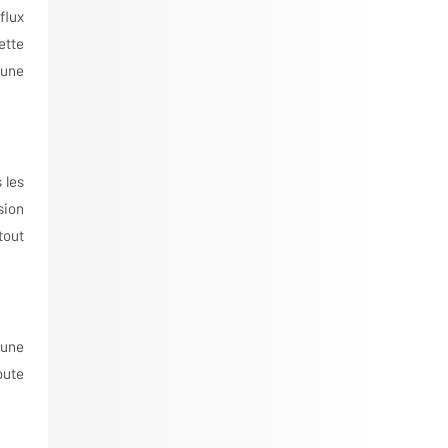
flux
ette
 une
 les
sion
tout
 une
oute