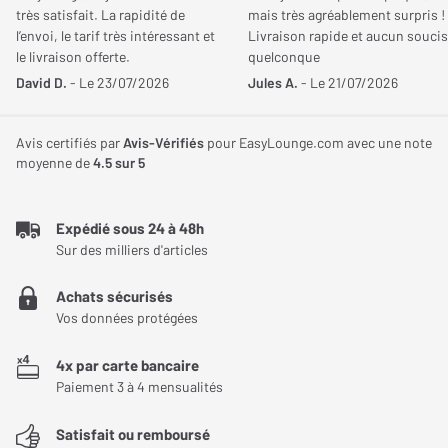
distorsions et résonances, offrant des basses puissantes et
très satisfait. La rapidité de
mais très agréablement surpris !
Profondeur de l'enceinte
444 mm
profondes jusqu'à 38 Hz. Chaque haut-parleur dispose de son
l’envoi, le tarif très intéressant et
Livraison rapide et aucun soucis
propre espace interne, éliminant les interférences et maximisant
le livraison offerte.
quelconque
Poids de l'enceinte
30 Kg
la précision sonore.
David D.
- Le 23/07/2026
Jules A.
- Le 21/07/2026
Avis certifiés par
Avis-Vérifiés
pour EasyLounge.com avec une note
moyenne de
4.5
sur 5
Expédié sous 24 à 48h
Sur des milliers d'articles
Achats sécurisés
Vos données protégées
Un tweeter hybride pour des aigus détaillés et
4x par carte bancaire
transparents
Paiement 3 à 4 mensualités
Pour les hautes fréquences, la Rubikore 8 est équipée d'un
Satisfait ou remboursé
tweeter hybride associant un dôme de 29 mm et un ruban de 17 x