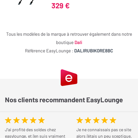
aux graves, tandis qu'un troisième est exclusivement destiné aux
329 €
basses, assurant une reproduction sonore sans compromis.
Réponse en fréquence
38 Hz
Min.
Tous les modèles de la marque à retrouver également dans notre
Réponse en fréquence
34 kHz
boutique
Dali
Max.
Référence EasyLounge :
DALIRUBIKORE8BC
Puissance nominale
250 Watts
Puissance amplification
40 à 250 Watts
recommandée
Des basses profondes et contrôlées grâce au
Nos clients recommandent EasyLounge
Dimensions et poids
Continuous Flare Port
Les haut-parleurs de la Rubikore 8 bénéficient de la technologie
Hauteur de l'enceinte
1 100 mm
Continuous Flare Port, avec trois évents arrière pour une gestion
J'ai profité des soldes chez
Je ne connaissais pas ce site
Largeur de l'enceinte
220 mm
optimale des basses. Ce système bass-reflex minimise les
easylounge, et j'en suis vraiment
alors j'étais un peu sceptique,