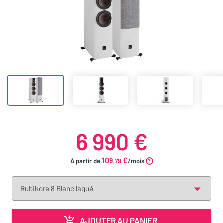
6 990 €
109
€
À partir de
.79
/mois
AJOUTER AU PANIER