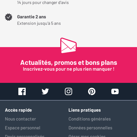
14 jours pour changer d'avis
45 mm. Ce design unique assure une diffusion large et homogène
des aigus, avec une distorsion réduite et une meilleure tenue en
Garantie 2 ans
Extension jusqu'à 5 ans
puissance. Le tweeter à ruban ajoute une transparence et une
profondeur exceptionnelles, rendant la scène sonore
holographique.
Actualités, promos et bons plans
Inscrivez-vous pour ne plus rien manquer !
Accès rapide
Liens pratiques
Nous contacter
Conditions générales
Un filtre audiophile pour une qualité sonore
Espace personnel
Données personnelles
optimale
Devis personnalisés
Gérer mes cookies