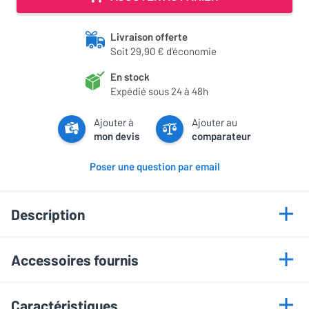
Livraison offerte
Soit 29,90 € d'économie
En stock
Expédié sous 24 à 48h
Ajouter à
Ajouter au
mon devis
comparateur
Poser une question par email
Description
Points forts
Accessoires fournis
Haut-parleurs SMC pour une performance sans distorsion
• Tissu en micro-fibres
Tweeter hybride pour des aigus précis et détaillés
Caractéristiques