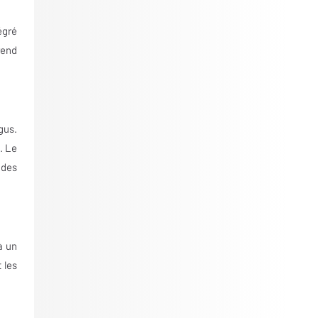
égré
rend
gus.
. Le
 des
à un
 les