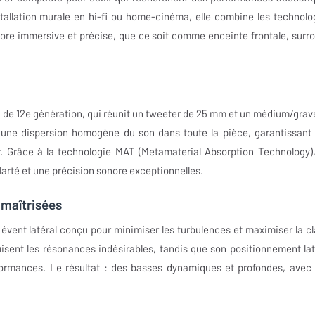
stallation murale en hi-fi ou home-cinéma, elle combine les technolo
ore immersive et précise, que ce soit comme enceinte frontale, surr
Q de 12e génération, qui réunit un tweeter de 25 mm et un médium/grav
ne dispersion homogène du son dans toute la pièce, garantissant
r. Grâce à la technologie MAT (Metamaterial Absorption Technology),
larté et une précision sonore exceptionnelles.
 maîtrisées
évent latéral conçu pour minimiser les turbulences et maximiser la cl
isent les résonances indésirables, tandis que son positionnement lat
formances. Le résultat : des basses dynamiques et profondes, avec