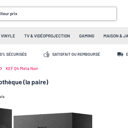
lleur prix
VINYLE
TV & VIDÉOPROJECTION
GAMING
MAISON & J
00% SÉCURISÉS
SATISFAIT OU REMBOURSÉ
E
KEF Q4 Meta Noir
othèque (la paire)
vis