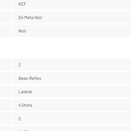
KEF
Q4 Meta Noir
Noir
2
Bass-Reflex
Latéral
4 Ohms
2