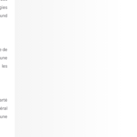
gies
ound
e de
 une
 les
arté
éral
 une