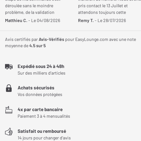
Poids de l'enceinte
6,30 Kg
déroulée sans le moindre
pris contact le 13 Juillet et
des hautes fréquences fluide et sans agressivité, jusqu’à 25 kHz.
problème, de la validation
attendons toujours cette
Il s’associe parfaitement au woofer pour former un ensemble
jusqu'à la livraison. Je
aide!!!!. Cordialement
Matthieu C.
- Le 04/08/2026
Remy T.
- Le 28/07/2026
cohérent, offrant une scène sonore bien aérée. Les aigus
recommande ce site sans
conservent toute leur clarté, même à fort volume.
hésitation pour la qualité de son
service et son sérieux.
Avis certifiés par
Avis-Vérifiés
pour EasyLounge.com avec une note
moyenne de
4.5
sur 5
Une technologie anti-diffraction exclusive
Chaque haut-parleur est entouré d’une couronne en gomme à
Expédié sous 24 à 48h
facettes, signature de la série Prestige Facet. Ce dispositif
Sur des milliers d'articles
technique réduit l’effet de baffle et les diffractions pour une
réponse plus linéaire et une écoute plus douce. Cette innovation
Achats sécurisés
contribue à la neutralité sonore générale de l’enceinte.
Vos données protégées
Un filtre audiophile de nouvelle génération
4x par carte bancaire
Paiement 3 à 4 mensualités
Le filtre passif interne a été intégralement revu pour optimiser la
séparation des voies. Il intègre des composants de haute qualité
Satisfait ou remboursé
: inductances à faible résistance, condensateurs en
14 jours pour changer d'avis