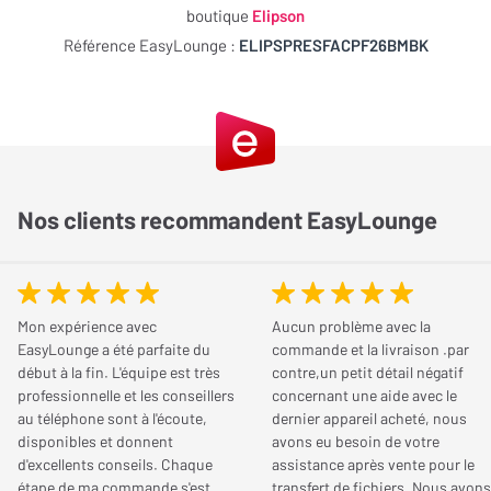
densité évite toute vibration parasite, contribuant à une
boutique
Elipson
Min.
restitution très propre et linéaire. Grâce à ces améliorations,
Référence EasyLounge :
ELIPSPRESFACPF26BMBK
chaque note s’exprime avec clarté, sans coloration, pour une
Réponse en fréquence
25 kHz
expérience d’écoute immersive et maîtrisée.
Max.
Un haut-parleur de médium/grave taillé pour la
Puissance nominale
70 Watts
précision
Puissance amplification
20 à 100 Watts
Dotée d’un haut-parleur médium/grave de 14 cm avec membrane
Nos clients recommandent EasyLounge
recommandée
rigide et ogive centrale métallique, l’enceinte assure une
excellente maîtrise des basses fréquences. Cette configuration
Dimensions
minimise les turbulences internes et absorbe les vibrations
Mon expérience avec
Aucun problème avec la
résiduelles, pour des graves nets et des médiums riches et
EasyLounge a été parfaite du
commande et la livraison .par
Hauteur de l'enceinte
298 mm
texturés. Chaque détail musical est ainsi reproduit avec une
début à la fin. L'équipe est très
contre,un petit détail négatif
grande fidélité.
professionnelle et les conseillers
concernant une aide avec le
Largeur de l'enceinte
176 mm
au téléphone sont à l'écoute,
dernier appareil acheté, nous
disponibles et donnent
avons eu besoin de votre
Un tweeter fluide et linéaire pour des aigus précis
Profondeur de l'enceinte
223 mm
d'excellents conseils. Chaque
assistance après vente pour le
Le tweeter à dôme souple de 25 mm garantit une reproduction
étape de ma commande s'est
transfert de fichiers. Nous avons