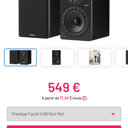
549 €
11
€
À partir de
.38
/mois