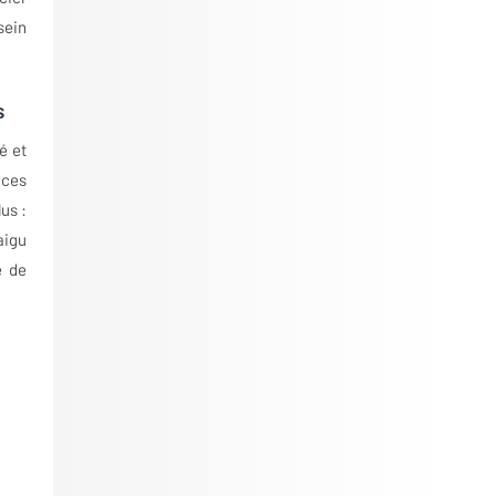
sein
s
é et
nces
us :
aigu
e de