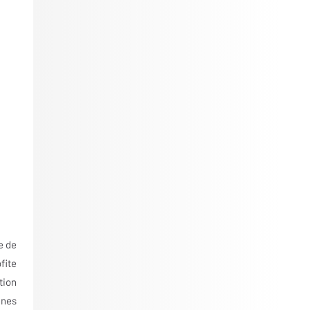
e de
fite
tion
nnes