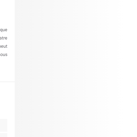
ique
atre
peut
sous