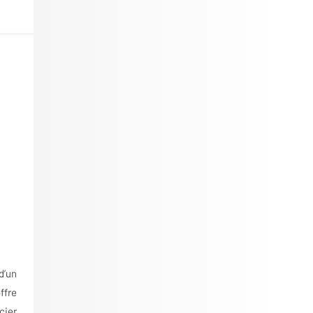
d’un
ffre
cier