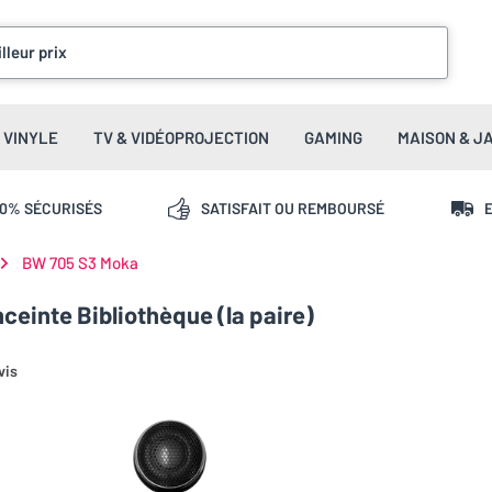
lleur prix
VINYLE
TV & VIDÉOPROJECTION
GAMING
MAISON & J
00% SÉCURISÉS
SATISFAIT OU REMBOURSÉ
E
BW 705 S3 Moka
ceinte Bibliothèque (la paire)
vis