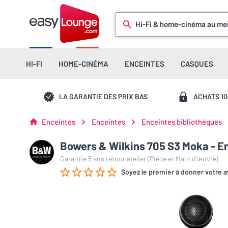
Hi-Fi & home-cinéma au mei
HI-FI
HOME-CINÉMA
ENCEINTES
CASQUES
LA GARANTIE DES PRIX BAS
ACHATS 1
Enceintes
Enceintes
Enceintes bibliothèques
Bowers & Wilkins 705 S3 Moka - En
Garantie 5 ans retour atelier (Pièce et Main d’œuvre)
Soyez le premier à donner votre a