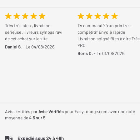
interférences et maximise la transparence d'écoute, résultant en
une scène sonore étendue et plus transparente. Cette avancée
technologique contribue à des performances sonores encore
Très très bien , livraison
Tv commandé à un prix tres
plus grandioses en hi-fi et en home-cinéma.
sérieuse , livreurs sympas ravi
compétitif Envoie rapide
de cet achat sur le site
Livraison soigné Rien à dire Très
PRO
Daniel S.
- Le 04/08/2026
Boris D.
- Le 01/08/2026
La révolution de la membrane Continuum dans
Avis certifiés par
Avis-Vérifiés
pour EasyLounge.com avec une note
moyenne de
4.5
sur 5
des B&W 607 S3
La membrane Continuum, intégrée dans l'enceinte colonne B&W
Expédié sous 24 à 48h
607 S3, marque une révolution dans le domaine de l'audio.