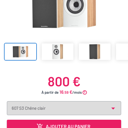
800 €
16
€
À partir de
.59
/mois
AJOUTER AU PANIER