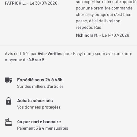
son expertise et l'écoute apporté
PATRICK L.
- Le 30/07/2026
pour une première commande
Réponse en fréquence
20 kHz
Le haut-parleur médium/grave de 10 cm utilise une membrane en
chez easylounge qui s'est bien
Max.
Kevlar, un matériau rigide qui limite la distorsion et améliore la
passé, délai de livraison
précision sonore. Le tweeter à dôme en soie de 25 mm assure
respecté. Ras
une restitution douce et détaillée des hautes fréquences, pour
Mchindra M.
- Le 14/07/2026
Connectique
une écoute équilibrée.
Entrées audio
Optique x 2, Mini-jack 3,5
Avis certifiés par
Avis-Vérifiés
pour EasyLounge.com avec une note
Un streaming sans fil de qualité avec aptX
moyenne de
4.5
sur 5
mm x 1, RCA (Ligne ou
Grâce au Bluetooth compatible aptX, ces enceintes permettent
Phono) x 1, USB-A x 1
de diffuser de la musique sans fil avec une qualité proche du CD.
Expédié sous 24 à 48h
Connecteurs Additionnels
Sortie caisson de grave x
Cette technologie optimise la transmission audio pour conserver
Sur des milliers d'articles
1
un maximum de détails.
Achats sécurisés
Une connectique complète pour tous les usages
Vos données protégées
Dimensions
Ces enceintes disposent de nombreuses entrées pour s’adapter à
4x par carte bancaire
différentes sources. Les entrées optiques permettent de
Largeur de l'enceinte
140 mm
Paiement 3 à 4 mensualités
connecter un téléviseur ou une source numérique. L’entrée