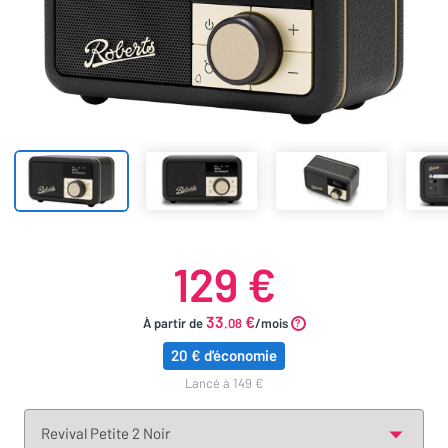
129 €
33
€
À partir de
.08
/mois
20 € d'économie
lancé à 149 €