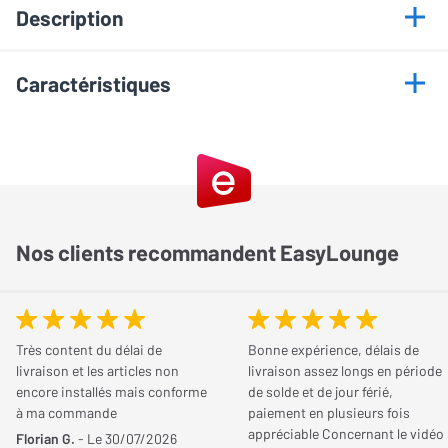
Description
Caractéristiques
Descriptif détaillé
Informations générales
En partenariat avec Habitat, Elipson a conçu la Lenny, une
enceinte sans-fil qui vous permettra de connecter tout appareil
Marque
Elipson
doté de la technologie Bluetooth et vous suivra partout grâce à sa
batterie.
Modèle
Lenny Noir
Nos clients recommandent EasyLounge
Connexion Sans-Fil
Couleur
Noir
L'enceinte Elipson Lenny intègre la technologie Bluetooth A2DP
qui vous permettra de diffuser votre musique en streaming à
Conception
Très content du délai de
Bonne expérience, délais de
partir de votre smartphone, tablette ou même de votre
livraison et les articles non
livraison assez longs en période
encore installés mais conforme
de solde et de jour férié,
ordinateur. Tout en respectant une distance de 10 mètres au
Alimentation
Batterie, Secteur
à ma commande
paiement en plusieurs fois
maximum, vous pourrez écouter votre musique aussi bien à partir
appréciable Concernant le vidéo
Florian G.
- Le 30/07/2026
Autonomie
Jusqu'à 8 Heures
de votre bibliothèque personnelle que depuis internet tel que