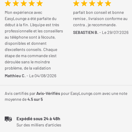
Vous possédez cet article ? Vous l'avez déjà essayé ? Donnez
de puissance et de style dans un format compact et robuste.
votre avis et aidez les autres internautes à bien choisir.
Réponse en fréquence
20 kHz
Pensée pour accompagner vos déplacements en toute
Mon expérience avec
parfait bon conseil et bonne
Max.
EasyLounge a été parfaite du
remise , livraison conforme au
simplicité, elle conjugue qualité sonore, finitions haut de gamme
début à la fin. L'équipe est très
contra , je recommande.
JE DONNE MON AVIS
et grande autonomie. Avec sa certification IP67, son design
professionnelle et les conseillers
Réponse en fréquence
54 Hz
SEBASTIEN B.
- Le 29/07/2026
raffiné et son Bluetooth multipoint compatible aptX Adaptive, elle
au téléphone sont à l'écoute,
Min.
disponibles et donnent
s’impose comme l’une des enceintes nomades les plus complètes
d'excellents conseils. Chaque
du marché.
étape de ma commande s'est
Fonctionnalités
déroulée sans le moindre
Un format nomade pensé pour l’extérieur
problème, de la validation
Transmission
Bluetooth (récepteur)
jusqu'à la livraison. Je
Matthieu C.
- Le 04/08/2026
Avec seulement 13 cm de diamètre et 576 g sur la balance, la
recommande ce site sans
Beosound A1 3rd Gen se glisse aisément dans un sac ou une
hésitation pour la qualité de son
Version Bluetooth
Bluetooth v5.1
valise. Elle est idéale pour les escapades à la plage, en randonnée
service et son sérieux.
Avis certifiés par
Avis-Vérifiés
pour EasyLounge.com avec une note
moyenne de
4.5
sur 5
ou à la maison. Son format rond, sa structure en aluminium
Codecs Bluetooth
AAC, aptX Adaptive
brossé et sa lanière en cuir ajoutent une touche de
Fonctionnalité
Résistante milieu humide,
sophistication. Certifiée IP67, elle résiste à l’eau, à la poussière et
Expédié sous 24 à 48h
supplémentaire
Appairer 2 enceintes
même à une immersion temporaire.
Sur des milliers d'articles
(stéréo), Mode mains