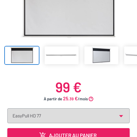
99 €
25
€
À partir de
.39
/mois
AJOUTER AU PANIER