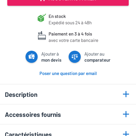
En stock
Expédié sous 24 à 48h
Paiement en 3 à 4 fois
avec votre carte bancaire
Ajouter à
Ajouter au
mon devis
comparateur
Poser une question par email
Description
Points forts
Accessoires fournis
Toile blanc mat = couleurs fidèles
Écran manuel
Angle de vision 170°
Caractéristiques