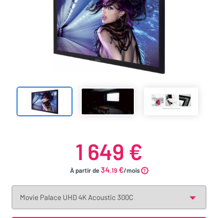
1 649 €
34
€
À partir de
.19
/mois