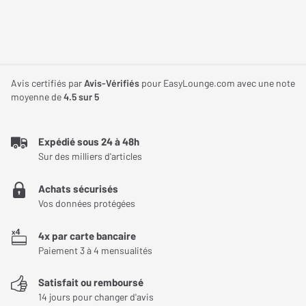
poussière lui permettant ainsi de résister dans le temps.
Lumene Movie Palace UHD 4K Acoustic : un écran
de projection aux finitions raffinées
Avis certifiés par
Avis-Vérifiés
pour EasyLounge.com avec une note
Les rebords noirs (le cadre en aluminium et velours noir) qui
moyenne de
4.5
sur 5
entourent la toile acoustique améliorent le niveau de contraste
perçu ! La directivité de 150° offre aux spectateurs décentrés les
mêmes paramètres de visionnage que les spectateurs assis au
Expédié sous 24 à 48h
Sur des milliers d'articles
centre. Le dos noir occultant permet de placer l'écran Lumene
Movie Palace UHD 4K Acoustic devant une source lumineuse
Achats sécurisés
comme une fenêtre par exemple.
Vos données protégées
L'écran de projection fixe de Lumene est facile à installer
4x par carte bancaire
puisqu'il intègre un système de fixation par clips simple à mettre
Paiement 3 à 4 mensualités
en œuvre.
Satisfait ou remboursé
14 jours pour changer d'avis