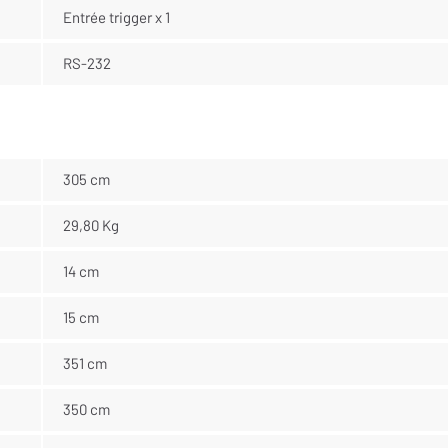
Entrée trigger x 1
RS-232
305 cm
29,80 Kg
14 cm
15 cm
351 cm
350 cm