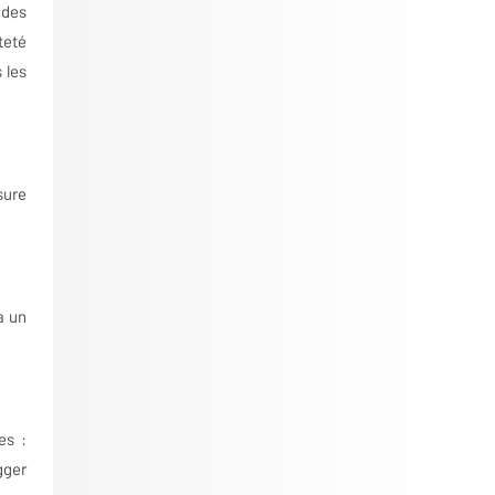
 des
teté
 les
sure
à un
es :
gger