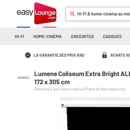
Hi-Fi & home-cinéma au mei
HI-FI
HOME-CINÉMA
ENCEINTES
CASQUES
LA GARANTIE DES PRIX BAS
ACHATS 1
Lumene Coliseum Extra Bright ALR
172 x 305 cm
Garantie 2 ans retour atelier (Pièce et Main d’œuvre)