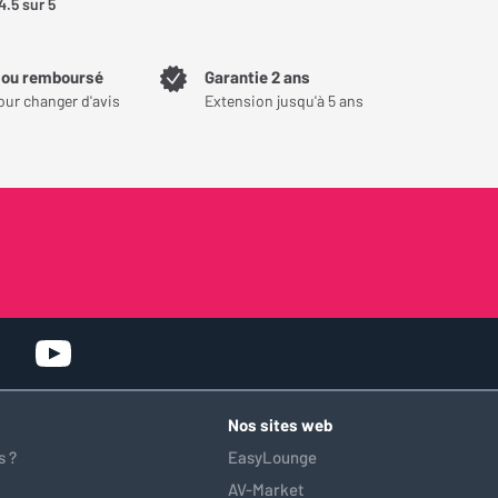
4.5
sur 5
t ou remboursé
Garantie 2 ans
our changer d'avis
Extension jusqu'à 5 ans
Nos sites web
 ?
EasyLounge
AV-Market