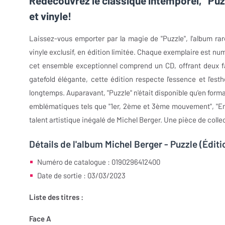
Redécouvrez le classique intemporel, "Puzz
et vinyle!
Laissez-vous emporter par la magie de "Puzzle", l'album r
vinyle exclusif, en édition limitée. Chaque exemplaire est nu
cet ensemble exceptionnel comprend un CD, offrant deux f
gatefold élégante, cette édition respecte l'essence et l'esth
longtemps. Auparavant, "Puzzle" n'était disponible qu'en forma
emblématiques tels que "1er, 2ème et 3ème mouvement", "Enf
talent artistique inégalé de Michel Berger. Une pièce de coll
Détails de l'album Michel Berger - Puzzle (Édit
Numéro de catalogue : 0190296412400
Date de sortie : 03/03/2023
Liste des titres :
Face A