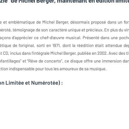
le" de Michel Berger, maintenant en édition limit
are et emblématique de Michel Berger, désormais proposé dans un fo
méroté, témoignage de son caractère unique et précieux. En plus du vin
açons d'apprécier ce chef-d'œuvre musical. Présenté dans une poch
étique de l'original, sorti en 1971, dont la réédition était attendue de
t CD, inclus dans l'intégrale Michel Berger, publiée en 2002. Avec des ti
antillages" et "Rêve de concerto", ce disque offre une immersion dan
ection indispensable pour tous les amoureux de sa musique.
ion Limitée et Numérotée) :