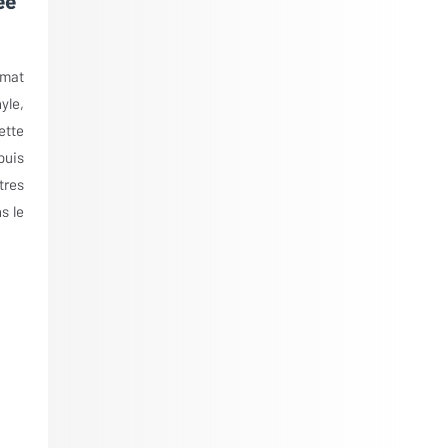
ée
rmat
yle,
ette
puis
tres
s le