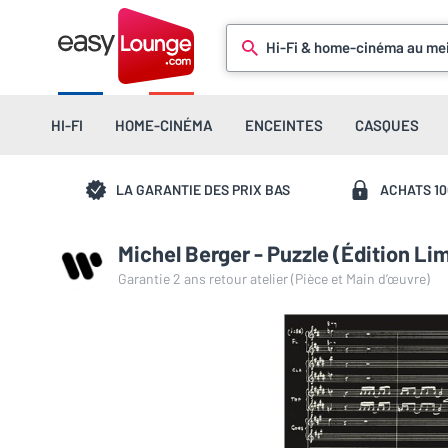
Hi-Fi & home-cinéma au mei
HI-FI
HOME-CINÉMA
ENCEINTES
CASQUES
LA GARANTIE DES PRIX BAS
ACHATS 1
Michel Berger - Puzzle (Édition L
Garantie 2 ans retour atelier (Pièce et Main d’œuvre)