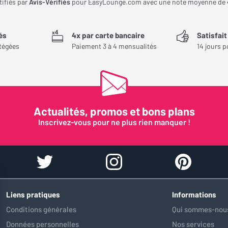
tifiés par
Avis-Vérifiés
pour EasyLounge.com avec une note moyenne de
és
4x par carte bancaire
Satisfai
tégées
Paiement 3 à 4 mensualités
14 jours p
Actualités, promos et bons plans
Inscrivez-vous pour ne plus rien manquer !
Liens pratiques
Informations
Conditions générales
Qui sommes-nous
Données personnelles
Nos services