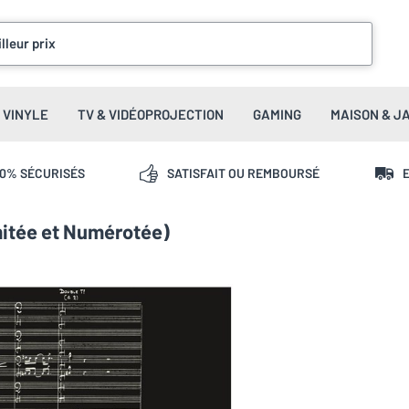
lleur prix
VINYLE
TV & VIDÉOPROJECTION
GAMING
MAISON & J
00% SÉCURISÉS
SATISFAIT OU REMBOURSÉ
E
imitée et Numérotée)