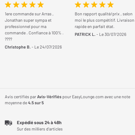
téléchargement d’un driver spécifique téléchargeable sur le site
Profondeur
60 mm
du fabriquant Atoll Électronique.
1ere commande sur Arras ,
Bon rapport qualité/prix , selon
Poids
4,40 Kg
Jonathan super sympa et
moi le plus compétitif. Livraison
professionnel pour ma
rapide en parfait état.
commande . Confiance à 100% .
PATRICK L.
- Le 30/07/2026
????
Christophe B.
- Le 24/07/2026
Avis certifiés par
Avis-Vérifiés
pour EasyLounge.com avec une note
moyenne de
4.5
sur 5
Expédié sous 24 à 48h
Sur des milliers d'articles