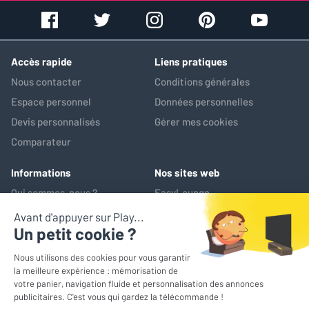
Accès rapide
Liens pratiques
Nous contacter
Conditions générales
Espace personnel
Données personnelles
Devis personnalisés
Gérer mes cookies
Comparateur
Informations
Nos sites web
Qui sommes-nous ?
EasyLounge
Nos services
AV-Market
Service après-vente
*Prix de référence : ce prix correspond au prix le plus bas pratiqué
sur les 30 jours précédant l'opération promotionnelle
© EasyLounge 2026 - Tous droits réservés