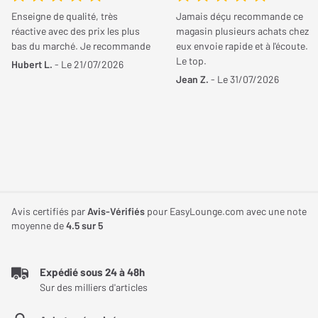
pour ceux qui recherchent des écouteurs intra-auriculaires
votre avis et aidez les autres internautes à bien choisir.
Enseigne de qualité, très
Jamais déçu recommande ce
filaires efficaces. Grâce à son connecteur USB-C universel, il
Type de charge
Fermée
réactive avec des prix les plus
magasin plusieurs achats chez
s’adapte facilement à de nombreux appareils, tout en
bas du marché. Je recommande
eux envoie rapide et à l'écoute.
JE DONNE MON AVIS
garantissant une qualité sonore claire. Il combine une
Le top.
Connecteur
USB-C
Hubert L.
- Le 21/07/2026
conception confortable avec des fonctionnalités pratiques
Jean Z.
- Le 31/07/2026
Longueur câble
1,20 m
comme la télécommande et le micro intégrés, pour une
expérience d’écoute immédiate et intuitive.
Poids
5 g
Une connexion USB-C pour une compatibilité
étendue
Acoustique
Le Sony IER-EX15C se distingue par sa prise USB-C, un atout
Taille transducteur
5 mm
Avis certifiés par
Avis-Vérifiés
pour EasyLounge.com avec une note
incontournable pour une compatibilité moderne. Que ce soit pour
moyenne de
4.5
sur 5
un smartphone Android, un ordinateur portable ou même
Puissance admisible min.
62,50 mW
certaines consoles, il suffit de brancher les écouteurs pour les
Expédié sous 24 à 48h
utiliser instantanément. Aucun adaptateur, aucun logiciel requis
Sur des milliers d'articles
: simplicité totale.