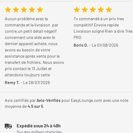
d'écouteurs sans fil conçus pour répondre aux besoins des
Type de charge
Ouverte
Vous possédez cet article ? Vous l'avez déjà essayé ? Donnez
utilisateurs modernes. Grâce à leur conception ouverte à clip, ils
votre avis et aidez les autres internautes à bien choisir.
Autonomie
Jusqu'à 40 Heures
permettent d'écouter de la musique, de suivre un podcast, de
Aucun problème avec la
Tv commandé à un prix tres
commande et la livraison .par
compétitif Envoie rapide
participer à des appels téléphoniques ou à des visioconférences
Étanchéité (norme IP)
IP57
contre,un petit détail négatif
Livraison soigné Rien à dire Très
JE DONNE MON AVIS
tout en conservant une perception naturelle de l'environnement.
concernant une aide avec le
PRO
Cette approche séduit aussi bien les sportifs que les
dernier appareil acheté, nous
Poids
6,40 g
Boris D.
- Le 01/08/2026
avons eu besoin de votre
professionnels en télétravail, les voyageurs fréquents ou les
assistance après vente pour le
utilisateurs souhaitant profiter de leurs contenus audio sans
transfert de fichiers. Nous avons
Acoustique
s'isoler totalement du monde extérieur. Pensés pour offrir un
pris contact le 13 Juillet et
confort durable, ces écouteurs se distinguent par leur poids
attendons toujours cette
Réponse en fréquence
100 Hz
aide!!!!. Cordialement
Remy T.
- Le 28/07/2026
plume de seulement 6,4 grammes par oreillette et par
Min.
l'intégration de matériaux de haute qualité assurant souplesse,
maintien et résistance. Les nombreuses innovations
Réponse en fréquence
20 kHz
Avis certifiés par
Avis-Vérifiés
pour EasyLounge.com avec une note
moyenne de
4.5
sur 5
embarquées, comme les technologies Bassphere 2.0 et
Max.
MirrorPitch, la compatibilité Dolby Audio, les microphones
avancés dédiés aux appels ainsi que l'autonomie étendue jusqu'à
Expédié sous 24 à 48h
Fonctionnalités
40 heures, contribuent à faire des Shokz OpenDots 2 une solution
Sur des milliers d'articles