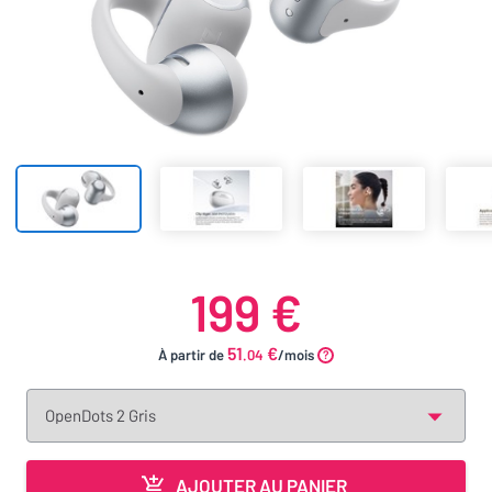
199 €
51
€
À partir de
.04
/mois
AJOUTER AU PANIER