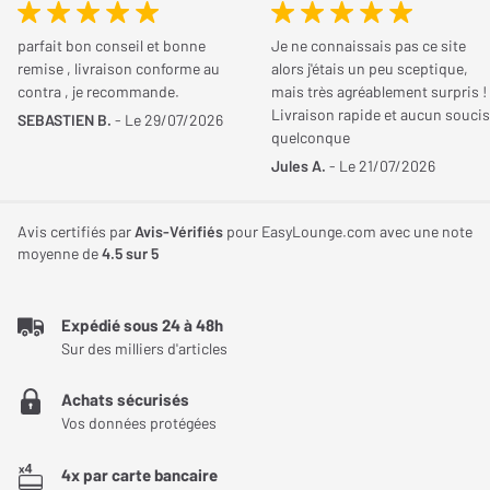
Ses transducteurs de 37 mm, soigneusement calibrés,
Conception
Circum-aural (autour de
produisent un son d'une clarté exceptionnelle, enrichi par la prise
parfait bon conseil et bonne
Je ne connaissais pas ce site
remise , livraison conforme au
alors j'étais un peu sceptique,
l'oreille)
en charge des codecs Bluetooth aptX et aptX HD pour une
contra , je recommande.
mais très agréablement surpris !
transmission audio de haute fidélité jusqu'à 24 bits/48 kHz. La
Livraison rapide et aucun soucis
Pliable
Non
SEBASTIEN B.
- Le 29/07/2026
fonctionnalité Bluetooth Multipoint ajoute une couche de
quelconque
commodité en vous permettant de connecter simultanément
Jules A.
- Le 21/07/2026
Poids
227 g
deux appareils, garantissant ainsi que vous ne manquerez aucun
appel important tout en profitant de votre musique.
Avis certifiés par
Avis-Vérifiés
pour EasyLounge.com avec une note
Acoustique
moyenne de
4.5
sur 5
Flexibilité et personnalisation de l'écoute
Taille transducteur
37 mm
Outre ses capacités sans fil avancées, le Sennheiser Accentum
Expédié sous 24 à 48h
Plus offre la possibilité d'une écoute filaire via son port mini-jack
Réponse en fréquence
50 Hz
Sur des milliers d'articles
2,5 mm, offrant ainsi une flexibilité totale selon les préférences
Min.
Achats sécurisés
de chaque utilisateur. L'application dédiée, disponible pour iOS et
Vos données protégées
Réponse en fréquence
8 kHz
Android, ouvre la voie à une personnalisation poussée de votre
Max.
expérience sonore avec des modes sonores spécifiques et un
4x par carte bancaire