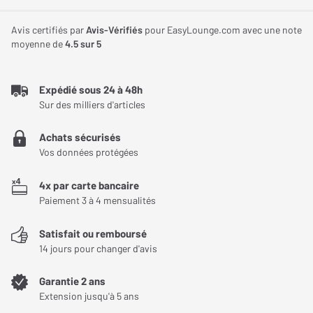
bandeau métallique participe à la solidité de l’ensemble tout en
Conception
favorisant une bonne stabilité sur la tête. Avec un poids d’environ
Avis certifiés par
Avis-Vérifiés
pour EasyLounge.com avec une note
Type de charge
Fermée
moyenne de
4.5
sur 5
150 g, il limite la gêne et la fatigue au fil des heures, ce qui le rend
particulièrement agréable pour un usage régulier à la maison, au
Conception
Supra-aural (sur l'oreille)
bureau ou en déplacement. Ses dimensions compactes
Expédié sous 24 à 48h
renforcent encore cette praticité au quotidien.
Sur des milliers d'articles
Pliable
Oui
:contentReference[oaicite:4]{index=4}
Achats sécurisés
Poids
150 g
Vos données protégées
Une restitution sonore claire et dynamique
Équipé de haut-parleurs de 40 mm, ce casque est conçu pour
4x par carte bancaire
Acoustique
délivrer une écoute dynamique et confortable. Sa sensibilité de
Paiement 3 à 4 mensualités
107 dB ±3 dB lui permet d’atteindre un niveau sonore adapté à une
Taille transducteur
40 mm
Satisfait ou remboursé
utilisation avec des appareils mobiles tels qu’un téléphone ou une
14 jours pour changer d'avis
Sensibilité
107 dB
tablette. Cette configuration favorise une écoute plaisante pour
la musique, les vidéos, les podcasts ou tout autre contenu audio,
Garantie 2 ans
avec un rendu clair dans de nombreuses situations d’usage
Extension jusqu'à 5 ans
courant. :contentReference[oaicite:5]{index=5}