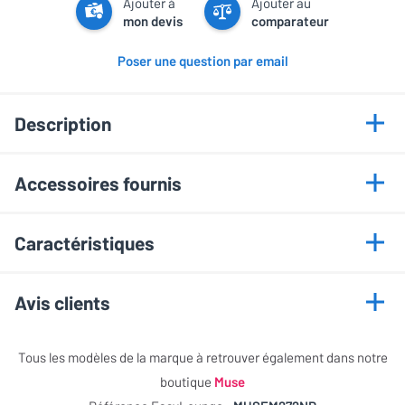
Ajouter à
Ajouter au
mon devis
comparateur
Poser une question par email
Description
Points forts
Accessoires fournis
Autonomie jusqu’à 45 heures
Câble auxiliaire
Format léger de 150 g
Caractéristiques
Câble de charge USB-C
Bluetooth 5.2 stable
Haut-parleurs de 40 mm
Informations générales
Avis clients
Fonction mains-libres intégrée
Entrée mini-jack 3,5 mm
Marque
Muse
Cet article n'a pas encore recueilli d'évaluations
Tous les modèles de la marque à retrouver également dans notre
Recharge pratique en USB-C
Modèle
M-272 Noir
boutique
Muse
NOTE GLOBALE
0 / 5