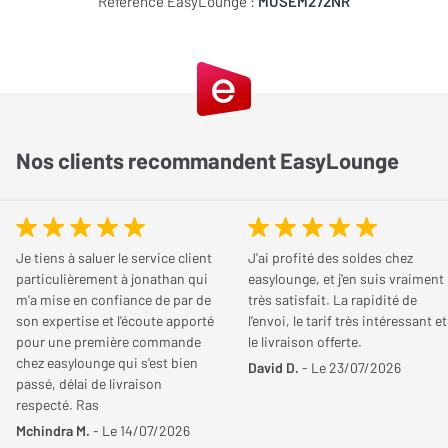
Référence EasyLounge :
MUSEM272NR
Qualité de son
0 / 5
Couleur
Noir
Muse M-272 Noir pour écouter librement au
Confort
0 / 5
quotidien
Esthétique
0 / 5
Bluetooth
Robustesse
0 / 5
Le Muse M-272 Noir est un casque Bluetooth pensé pour offrir
Version Bluetooth
Bluetooth v5.2
une écoute simple, confortable et pratique au quotidien. Facile à
Qualité/Prix
0 / 5
Nos clients recommandent EasyLounge
associer à un smartphone, une tablette ou un ordinateur grâce à
Codecs Bluetooth
AAC
Partagez votre avis
sa connexion Bluetooth 5.2, il accompagne aussi bien les
moments de détente à la maison que les trajets, le travail ou les
Vous possédez cet article ? Vous l'avez déjà essayé ? Donnez
appels. Son format léger, son autonomie longue durée et sa
Fonctionnalités
votre avis et aidez les autres internautes à bien choisir.
Je tiens à saluer le service client
J'ai profité des soldes chez
possibilité d’utilisation en filaire en font une solution polyvalente
particulièrement à jonathan qui
easylounge, et j'en suis vraiment
Autonomie
Jusqu'à 45 Heures
pour profiter de ses contenus audio sans contrainte.
m'a mise en confiance de par de
très satisfait. La rapidité de
JE DONNE MON AVIS
son expertise et l'écoute apporté
l’envoi, le tarif très intéressant et
Fonctions
Micro intégré (appels
Un confort pensé pour une utilisation prolongée
pour une première commande
le livraison offerte.
chez easylounge qui s'est bien
supplémentaires
téléphoniques), Mode
David D.
- Le 23/07/2026
Conçu pour être porté facilement durant de longues sessions
passé, délai de livraison
filaire, Câble détachable
respecté. Ras
d’écoute, ce modèle adopte un arceau réglable qui permet un
Mchindra M.
- Le 14/07/2026
ajustement simple selon la morphologie de l’utilisateur. Son