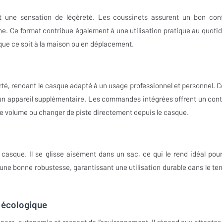
t une sensation de légèreté. Les coussinets assurent un bon conf
e. Ce format contribue également à une utilisation pratique au quotid
que ce soit à la maison ou en déplacement.
té, rendant le casque adapté à un usage professionnel et personnel. C
d’un appareil supplémentaire. Les commandes intégrées offrent un cont
r le volume ou changer de piste directement depuis le casque.
u casque. Il se glisse aisément dans un sac, ce qui le rend idéal pour
e bonne robustesse, garantissant une utilisation durable dans le te
 écologique
ore, autonomie et respect de l’environnement. Il répond aux attentes