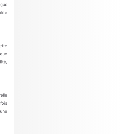
igus
lité
ette
sque
ité,
elle
fois
 une