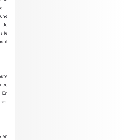
, il
 une
r de
e le
pect
oute
ance
. En
 ses
e en