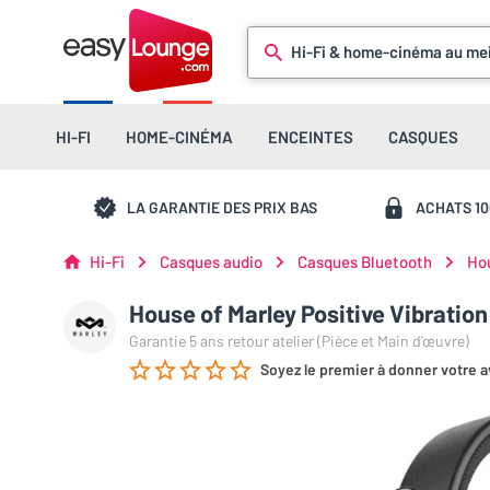
Hi-Fi & home-cinéma au mei
HI-FI
HOME-CINÉMA
ENCEINTES
CASQUES
LA GARANTIE DES PRIX BAS
ACHATS 1
Hi-Fi
Casques audio
Casques Bluetooth
Hou
House of Marley Positive Vibration
Garantie 5 ans retour atelier (Pièce et Main d’œuvre)
Soyez le premier à donner votre a