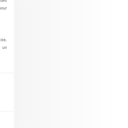
pour
cée,
e un