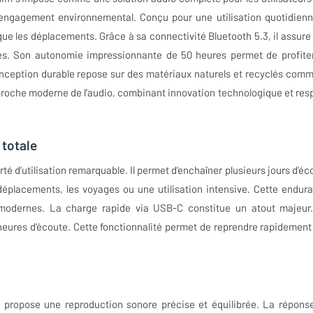
engagement environnemental. Conçu pour une utilisation quotidienne
e les déplacements. Grâce à sa connectivité Bluetooth 5.3, il assure
nes. Son autonomie impressionnante de 50 heures permet de profite
onception durable repose sur des matériaux naturels et recyclés comm
proche moderne de l’audio, combinant innovation technologique et res
 totale
té d’utilisation remarquable. Il permet d’enchaîner plusieurs jours d’éc
 déplacements, les voyages ou une utilisation intensive. Cette endur
 modernes. La charge rapide via USB-C constitue un atout majeur
 heures d’écoute. Cette fonctionnalité permet de reprendre rapidement
propose une reproduction sonore précise et équilibrée. La répons