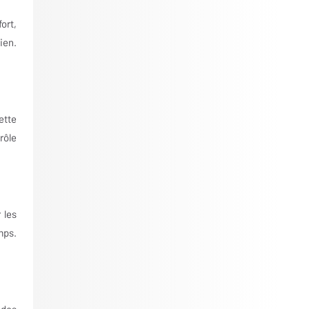
ort,
ien.
ette
rôle
 les
mps.
 des