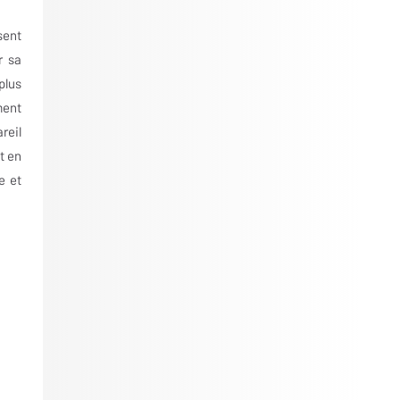
sent
r sa
plus
ment
reil
t en
e et