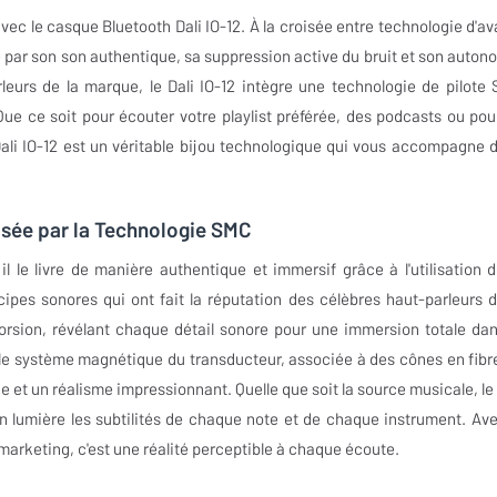
 le casque Bluetooth Dali IO-12. À la croisée entre technologie d'av
 par son son authentique, sa suppression active du bruit et son auton
leurs de la marque, le Dali IO-12 intègre une technologie de pilote
ue ce soit pour écouter votre playlist préférée, des podcasts ou pou
ali IO-12 est un véritable bijou technologique qui vous accompagne 
lsée par la Technologie SMC
l le livre de manière authentique et immersif grâce à l'utilisation d
ipes sonores qui ont fait la réputation des célèbres haut-parleurs d
torsion, révélant chaque détail sonore pour une immersion totale dan
le système magnétique du transducteur, associée à des cônes en fibr
ne et un réalisme impressionnant. Quelle que soit la source musicale, le 
 en lumière les subtilités de chaque note et de chaque instrument. Ave
 marketing, c'est une réalité perceptible à chaque écoute.