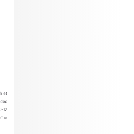
h et
 des
O-12
aîne