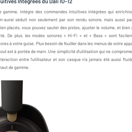
itives Intégrées du Dali IO-12
e gamme, intègre des commandes intuitives intégrées qui enrichis
um-aural séduit non seulement par son rendu sonore, mais aussi pa
ien placés, vous pouvez sauter des pistes, ajuster le volume, et bien 
té. De plus, les modes sonores « Hi-Fi » et « Bass » sont facile
es à votre guise. Plus besoin de fouiller dans les menus de votre appa
 tout est à portée de main. Une simplicité d'utilisation qui ne comprome
teraction entre l'utilisateur et son casque n'a jamais été aussi fluid
s haut de gamme.