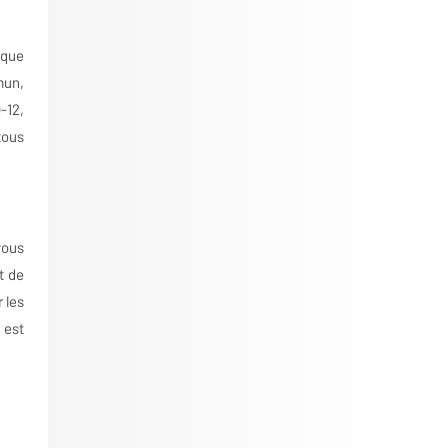
sque
mun,
-12,
tous
vous
t de
 les
 est