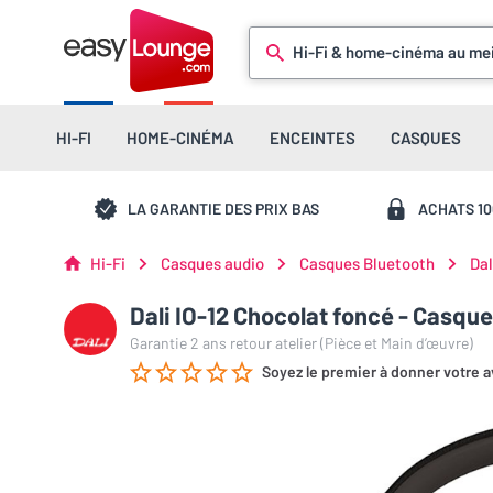
Hi-Fi & home-cinéma au mei
HI-FI
HOME-CINÉMA
ENCEINTES
CASQUES
LA GARANTIE DES PRIX BAS
ACHATS 1
Hi-Fi
Casques audio
Casques Bluetooth
Dal
Dali IO-12 Chocolat foncé - Casqu
Garantie 2 ans retour atelier (Pièce et Main d’œuvre)
Soyez le premier à donner votre a