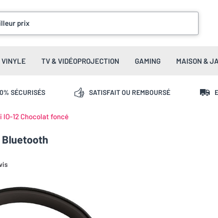
lleur prix
VINYLE
TV & VIDÉOPROJECTION
GAMING
MAISON & J
00% SÉCURISÉS
SATISFAIT OU REMBOURSÉ
E
i IO-12 Chocolat foncé
e Bluetooth
vis