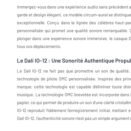
Immergez-vous dans une expérience audio sans précédent avec
garde et design élégant, ce modèle circum-aural se distingue
exceptionnelle. Conçu dans la lignée des célèbres haut-par
personnalisée qui promet une qualité sonore remarquable. Q
plonger dans une expérience sonore immersive, le casque D
tous vos déplacements.
Le Dali IO-12 : Une Sonorité Authentique Propu
Le Dali IO-12 ne fait pas que promettre un son de qualité, i
technologie de pilote SMC personnalisée. Inspirée des princ
marque, cette technologie est capable d'éliminer toute dis
musique. La technologie SMC brevetée est incorporée dans 
papier, ce qui permet de produire un son d'une clarté cristalli
IO-12 reproduit fidèlement l'enregistrement initial, mettant
Dali IO-12, l'authenticité sonore n'est pas un simple argument