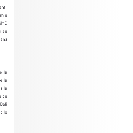
ant-
omie
 SMC
r se
dans
e la
e la
s la
e de
Dali
c le