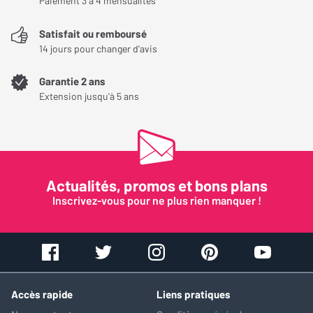
Paiement 3 à 4 mensualités
Audioquest Black Pegasus RCA : un signal audio
Satisfait ou remboursé
pur
14 jours pour changer d'avis
Le câble Audioquest Pegasus RCA intègre un système de
dissipation de bruit. Celui-ci bloque les interférences externes,
Garantie 2 ans
Extension jusqu'à 5 ans
ainsi que les ondes électromagnétiques émises par les
téléphones, les appareils reliés par Bluetooth et les bornes Wifi.
Le système de dissipation de bruit de ce câble RCA est constitué
de fils de drainage plaqués argent et de conducteurs à direction
contrôlée. Il renferme également plusieurs blindages en carbone
Actualités, promos et bons plans
et en graphène. Les conducteurs en cuivre sont recouverts d’un
Inscrivez-vous pour ne plus rien manquer !
isolant Air-Tube en polyéthylène, afin de limiter les interférences.
Le câble Audioquest Pegasus RCA bénéficie également d’un
système DBS (Dielectric Bias System). Celui-ci polarise les
molécules de l’isolant pour offrir un rendu sonore cohérent.
Accès rapide
Liens pratiques