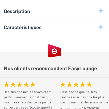
Description
Points forts
Caractéristiques
Conducteurs en cuivre Solid Perfect Surface Copper+
Informations générales
(PSC+)
Connecteurs en cuivre rouge pur plaqué argent, sertis à
Marque
Audioquest
froid
Technologie d'impédance caractéristique zéro
Modèle
Pegasus RCA (1 m)
Nos clients recommandent EasyLounge
Technologie de polarisation active DBS
Forte isolation
Conception
Longueur
1 m
Je tiens à saluer le service client
Enseigne de qualité, très
Câble Audioquest Pegasus RCA, pour un
particulièrement à jonathan qui
réactive avec des prix les plus
transfert optimal du signal analogique
m'a mise en confiance de par de
bas du marché. Je recommande
Conducteur
Cuivre étamé
son expertise et l'écoute apporté
Hubert L.
- Le 21/07/2026