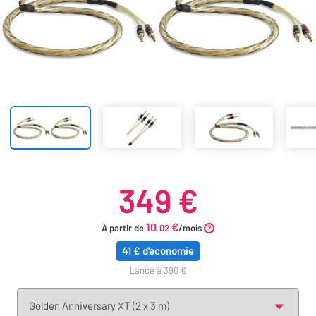
349 €
10
€
À partir de
.02
/mois
41 € d'économie
lancé à 390 €