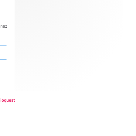
nnez
ioquest