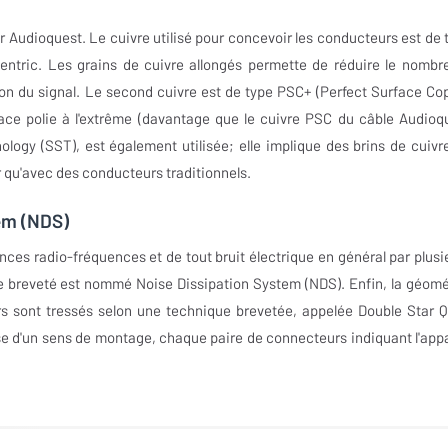
 Audioquest. Le cuivre utilisé pour concevoir les conducteurs est de 
ntric. Les grains de cuivre allongés permette de réduire le nombr
rsion du signal. Le second cuivre est de type PSC+ (Perfect Surface Co
face polie à l'extrême (davantage que le cuivre PSC du câble Audioq
ogy (SST), est également utilisée; elle implique des brins de cuivr
ir qu'avec des conducteurs traditionnels.
tem (NDS)
nces radio-fréquences et de tout bruit électrique en général par plusi
e breveté est nommé Noise Dissipation System (NDS). Enfin, la géomé
rs sont tressés selon une technique brevetée, appelée Double Star 
e d'un sens de montage, chaque paire de connecteurs indiquant l'appa