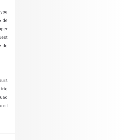
type
e de
pper
uest
e de
eurs
trie
Quad
reil