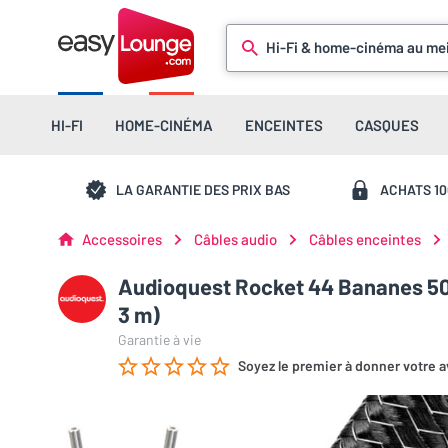
Hi-Fi & home-cinéma au mei
HI-FI
HOME-CINÉMA
ENCEINTES
CASQUES
LA GARANTIE DES PRIX BAS
ACHATS 1
Accessoires
Câbles audio
Câbles enceintes
Audioquest Rocket 44 Bananes 500
3 m)
Garantie à vie
Soyez le premier à donner votre a