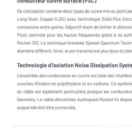
conducteur cuivre surface (PSC)
Sa conception combine deux types de cuivre mis au point par
Long Grain Copper (LGC) avec technologie Solid Plus Conce
connexions entre grains, l'objectif étant de limiter la disto
Plus), optimisé pour les hautes fréquences grâce à sa sur
Rocket 33). La technique brevetée Spread Spectrum Technol
diamètre différent. Ainsi, le son transmis est plus doux et cla
Technologie d'isolation Noise Dissipation Sys
L'ensemble des conducteurs en cuivre est isolé des interfére
couches d'isolant en polyéthylène et en carbone. Ce systèm
du câble est également particulière puisque les conducteu
Geometry. Le câble d'enceintes Audioquest Rocket 44 dispos
auquel elle doit être connectée.