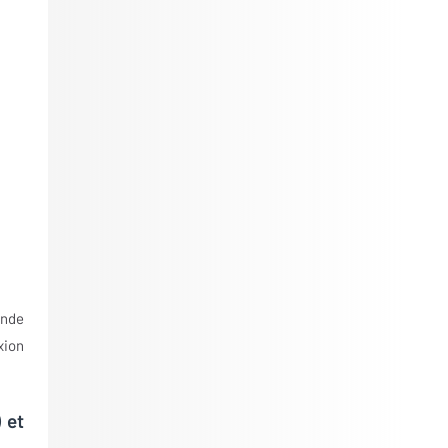
ande
xion
 et