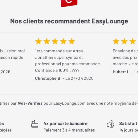
Nos clients recommandent EasyLounge
ix , selon moi
1ere commande sur Arras ,
Enseigne de q
raison rapide
Jonathan super sympa et
avec des prix
professionnel pour ma commande .
marché. Je 
Confiance à 100% . ????
/2026
Hubert L.
- L
Christophe B.
- Le 24/07/2026
tifiés par
Avis-Vérifiés
pour EasyLounge.com avec une note moyenne de
és
4x par carte bancaire
Satisfai
tégées
Paiement 3 à 4 mensualités
14 jours p