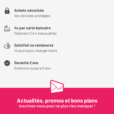
Le recommanderiez-vous à un ami ?
Achats sécurisés
LE DESIGN
Vos données protégées
RIEN
4x par carte bancaire
J'ai acheté cet ampli pour ma platine vinyle Denon et j'en suis
Paiement 3 à 4 mensualités
plus que ravis.
Satisfait ou remboursé
Les branchements ont été très faciles et le son est impeccable .
14 jours pour changer d'avis
Je recommande ce produit .
Livraison top en 2 jours !
Garantie 2 ans
Extension jusqu'à 5 ans
Avez-vous trouvé cet avis utile ?
OUI (
17
)
NON (
4
)
Actualités, promos et bons plans
Inscrivez-vous pour ne plus rien manquer !
teddy