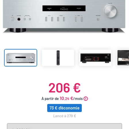
206 €
10
€
À partir de
.24
/mois
73 € d'économie
lancé à 279 €