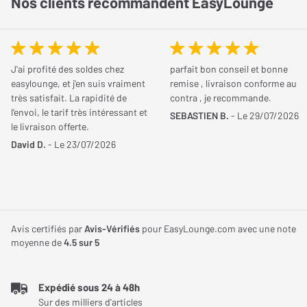
Nos clients recommandent EasyLounge
Avez-vous trouvé cet avis utile ?
OUI (
36
)
NON (
3
)
J'ai profité des soldes chez
parfait bon conseil et bonne
easylounge, et j'en suis vraiment
remise , livraison conforme au
très satisfait. La rapidité de
contra , je recommande.
l’envoi, le tarif très intéressant et
SEBASTIEN B.
- Le 29/07/2026
DENISE L.
le livraison offerte.
Le
22/03/2018
David D.
- Le 23/07/2026
Acheteur certifié
NOTE GLOBALE
5
/ 5
Qualité de son
5
/ 5
Esthétique
5
/ 5
Avis certifiés par
Avis-Vérifiés
pour EasyLounge.com avec une note
Connectique
5
/ 5
moyenne de
4.5
sur 5
Fonctionnalités
4
/ 5
Simplicité
5
/ 5
Expédié sous 24 à 48h
Sur des milliers d'articles