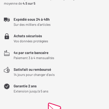
amateurs de haute fidélité à la recherche de puissance, de
moyenne de
4.5
sur 5
musicalité et de compacité. Grâce à ses performances
techniques avancées et sa connectique flexible, il s’adapte à
Expédié sous 24 à 48h
tous les systèmes audio et valorise chaque source avec
Sur des milliers d'articles
précision.
Achats sécurisés
Vos données protégées
4x par carte bancaire
Paiement 3 à 4 mensualités
Satisfait ou remboursé
14 jours pour changer d'avis
Garantie 2 ans
Extension jusqu'à 5 ans