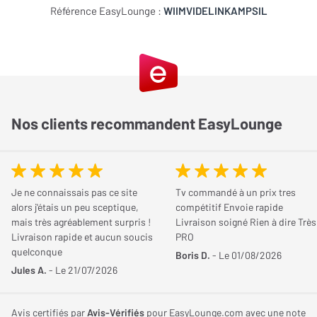
platine vinyle pré-amplifiée. Il est également doté d’un port
Référence EasyLounge :
WIIMVIDELINKAMPSIL
trigger pour allumer automatiquement l’ampli avec la source,
ainsi qu’une mise en veille programmable après 30 ou 60 minutes.
Un design compact avec dissipation thermique
optimisée
Nos clients recommandent EasyLounge
Avec ses dimensions réduites (20 cm x 20 cm x 6 cm), ce modèle
s’intègre facilement sur un meuble TV, une étagère ou un bureau.
Son châssis en aluminium renferme un système de dissipation
thermique évolué, avec un tube en cuivre pour guider la chaleur
Je ne connaissais pas ce site
Tv commandé à un prix tres
vers un large dissipateur. Ce dispositif garantit un
alors j'étais un peu sceptique,
compétitif Envoie rapide
refroidissement optimal même lors d’écoutes prolongées à fort
mais très agréablement surpris !
Livraison soigné Rien à dire Très
Livraison rapide et aucun soucis
PRO
volume.
quelconque
Boris D.
- Le 01/08/2026
Jules A.
- Le 21/07/2026
Une solution audiophile compacte et moderne
Le WiiM VibeLink Amp incarne une solution complète pour les
Avis certifiés par
Avis-Vérifiés
pour EasyLounge.com avec une note