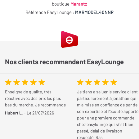
La façade présente des alvéoles similaires à une balle de golf.
RJ45, Wi-Fi, Wi-Fi Direct
boutique
Marantz
(sans routeur), Airplay 2
Référence EasyLounge :
MARMODEL40NNR
A l’intérieur dudit châssis, il y a une alimentation à forte capacité
et une alimentation torique. Ainsi, cet
ampli
est capable de
Technologie multiroom
Heos (Denon/Marantz),
répondre aux écarts dynamiques. L’alimentation en question
AirPlay 2 (Apple)
peut délivrer une puissance de 140 watts sous 8 ohms et de 200
Services streaming
Spotify, Deezer, TuneIn,
watts sous 4 ohms.
principaux
Tidal, Napster, Qobuz,
Nos clients recommandent EasyLounge
Spotify Connect
Contrôle Vocal
Alexa Amazon, Google
Assistant, Apple Siri,
Enseigne de qualité, très
Je tiens à saluer le service client
Josh
réactive avec des prix les plus
particulièrement à jonathan qui
bas du marché. Je recommande
m'a mise en confiance de par de
Fonctionnalités
Lecteur réseau
son expertise et l'écoute apporté
Hubert L.
- Le 21/07/2026
pour une première commande
supplémentaires
chez easylounge qui s'est bien
passé, délai de livraison
Le Streaming HD
respecté. Ras