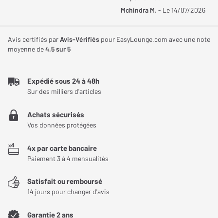
Dimensions et poids
Le
Marantz Model 40n
est caractérisé par une double
Mchindra M.
- Le 14/07/2026
connectivité réseau qui vous permet d’accéder à différentes
Largeur
441 mm
sources de musiques. Cet
amplificateur
est muni d’un DAC
Avis certifiés par
Avis-Vérifiés
pour EasyLounge.com avec une note
Hauteur
130 mm
puissant lui permettant de prendre de nombreux formats audio en
moyenne de
4.5
sur 5
charge. Il peut lire des fichiers WAV/FLAC/ALAC et MP3 jusqu’à
Profondeur
432 mm
192 kHz. Cet
ampli
est donc idyllique pour écouter des albums
Expédié sous 24 à 48h
live.
Poids
16,70 Kg
Sur des milliers d'articles
Achats sécurisés
Vos données protégées
4x par carte bancaire
Paiement 3 à 4 mensualités
Satisfait ou remboursé
14 jours pour changer d'avis
Garantie 2 ans