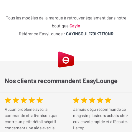
Entrées Ligne RCA
3 entrée(s)
puissance KT 170 qui équipent ce dispositif apportent du
dynamisme et de la chaleur à votre playlist. Notez que
Tous les modèles de la marque à retrouver également dans notre
Sorties subwoofer
2 sortie(s)
l’équipement embarque des entrées symétriques et
boutique
Cayin
Lolo 34
asymétriques. De ce fait, cet ampli peut s’adapter à différentes
Connecteurs Additionnels
Entrée XLR x 1, Entrée
Référence EasyLounge :
CAYINSOUL170IKT170NR
Le
11/03/2026
Acheteur certifié
sources.
pré-in RCA x 1
NOTE GLOBALE
4
/ 5
Fonctionnalités
Qualité de son
5
/ 5
Esthétique
5
/ 5
Technologie multiroom
Sans multiroom
Nos clients recommandent EasyLounge
Connectique
5
/ 5
Fonctionnalités
5
/ 5
Contrôle Vocal
Sans assistant vocal
Simplicité
4
/ 5
Dimensions et poids
Aucun problème avec la
Jamais déçu recommande ce
Le recommanderiez-vous à un ami ?
commande et la livraison .par
magasin plusieurs achats chez
Cayin Soul 170i : une excellente conception
Presque tout
contre,un petit détail négatif
eux envoie rapide et à l'écoute.
Largeur
430 mm
audiophile
concernant une aide avec le
Le top.
Le cav cayin inexistant