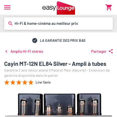
Hi-Fi & home-cinéma au meilleur prix
LA GARANTIE DES PRIX BAS
Amplis Hi-Fi stéréo
Partager
Cayin MT-12N EL84 Silver - Ampli à tubes
Garantie 2 ans retour atelier (Pièce et Main d’œuvre) - Extension de
garantie disponible dans le panier
Lire l'avis