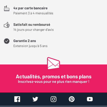
arrangeante proposée, envoie rapide de pièces de rechange
4x par carte bancaire
(tubes).
Paiement 3 à 4 mensualités
Je suis impressionné, une fois de plus par Easylounge que je
remercie et recommande chaudement autour de moi. Merci à
Satisfait ou remboursé
14 jours pour changer d'avis
Florent du SAV pour son professionnalisme et sa rapidité à traiter
mon problème et merci à Jonathan pour ces conseils.
Garantie 2 ans
Extension jusqu'à 5 ans
Pour en revenir à l'amplificateur, le rapport qualité/prix est
imbattable !
Les fonctionnalités principales sont là : Bias facile à régler,
entrée Phono MM, DAC intégré, mode triode/ultralinéaire
commutable.
Actualités, promos et bons plans
Inscrivez-vous pour ne plus rien manquer !
Et cerise sur le gâteau, cet amplificateur peut utiliser des tubes
EL34 ou KT88 indifféremment. Génial !
Le rendu sonore enterre mon Cambridge CXA-80, et en terme de