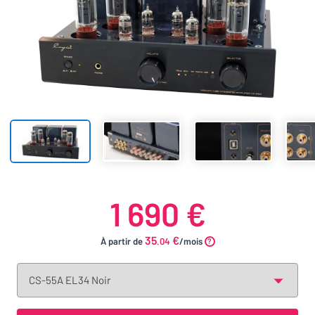
1 690 €
35
€
À partir de
.04
/mois