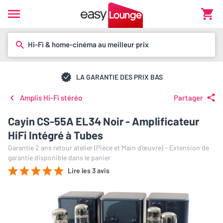
Hi-Fi & home-cinéma au meilleur prix
LA GARANTIE DES PRIX BAS
Amplis Hi-Fi stéréo
Partager
Cayin CS-55A EL34 Noir - Amplificateur
HiFi Intégré à Tubes
Garantie 2 ans retour atelier (Pièce et Main d’œuvre) - Extension de
garantie disponible dans le panier
Lire les 3 avis