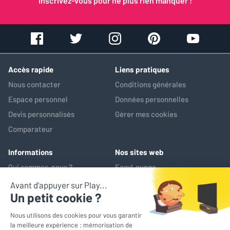
Inscrivez-vous pour ne plus rien manquer !
Accès rapide
Liens pratiques
Nous contacter
Conditions générales
Espace personnel
Données personnelles
Devis personnalisés
Gérer mes cookies
Comparateur
Informations
Nos sites web
Qui sommes-nous ?
EasyLounge
Nos services
AV-Market
Service après-vente
*Prix de référence : ce prix correspond au prix le plus bas pratiqué