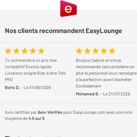
Simplicité
0 / 5
Audio Pro WB-201, des supports muraux
Consommation
Fiabilité
0 / 5
pratiques et robustes !
Type d'accessoire
Support mural
Qualité/Prix
0 / 5
Nos clients recommandent EasyLounge
Le support Audio Pro WB-201 est dédié aux enceintes
Audio Pro
Partagez votre avis
A10
,
Audio Pro G10
et
Audio Pro A26
et permet de les fixer au
mur solidement.
Vous possédez cet article ? Vous l'avez déjà essayé ? Donnez
votre avis et aidez les autres internautes à bien choisir.
Tv commandé à un prix tres
Bonjour j’adore se site je
Ce support permet ainsi d'intégrer vos enceintes Audio Pro de
compétitif Envoie rapide
recommande sans problème en
manière discrète et élégante dans votre intérieur. La fixation du
Livraison soigné Rien à dire Très
plus le personnel vous renseigne
JE DONNE MON AVIS
support au mur s'effectue facilement à partir de quatre vis. Une
PRO
à la perfection avant d’acheter
fois en place, il peut pivoter pour orienter votre enceinte vers la
Cordialement
Boris D.
- Le 01/08/2026
zone d'écoute pour vous assurer de pleinement profiter de la
Mohamed B.
- Le 21/07/2026
musique.
Avis certifiés par
Avis-Vérifiés
pour EasyLounge.com avec une note
moyenne de
4.5
sur 5