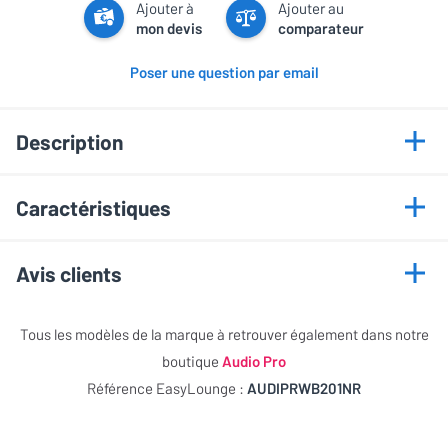
Ajouter à
Ajouter au
mon devis
comparateur
Poser une question par email
Description
Points forts
Caractéristiques
Support pivotant
Informations générales
Fixation dans le mur par quatre vis
Avis clients
Compatible enceintes Audio Pro
Marque
Audio Pro
Cet article n'a pas encore recueilli d'évaluations
Tous les modèles de la marque à retrouver également dans notre
Versions disponibles
Modèle
WB-201 Noir
boutique
Audio Pro
NOTE GLOBALE
0 / 5
Référence EasyLounge :
AUDIPRWB201NR
Blanc (39,00 €)
Blanc (39,00 €)
Efficacité
0 / 5
Couleur
Blanc
Esthétique
0 / 5